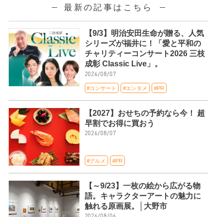
最新の記事はこちら
【9/3】明治安田生命が贈る、人気
シリーズが福井に！「愛と平和の
チャリティーコンサート2026 三枝
成彰 Classic Live」。
2026/08/07
#コンサート
#エンタメ
#PR
【2027】おせちの予約なら今！ 超
早割でお得に買おう
2026/08/07
#グルメ
#PR
【～9/23】一枚の絵から広がる物
語。キャラクターアートの魅力に
触れる原画展。│大野市
2026/08/06