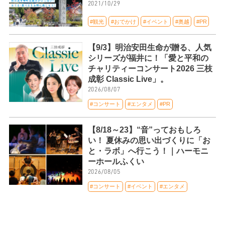
2021/10/29
#観光
#おでかけ
#イベント
#奥越
#PR
【9/3】明治安田生命が贈る、人気
シリーズが福井に！「愛と平和の
チャリティーコンサート2026 三枝
成彰 Classic Live」。
2026/08/07
#コンサート
#エンタメ
#PR
【8/18～23】“音”っておもしろ
い！ 夏休みの思い出づくりに「お
と・ラボ」へ行こう！｜ハーモニ
ーホールふくい
2026/08/05
#コンサート
#イベント
#エンタメ