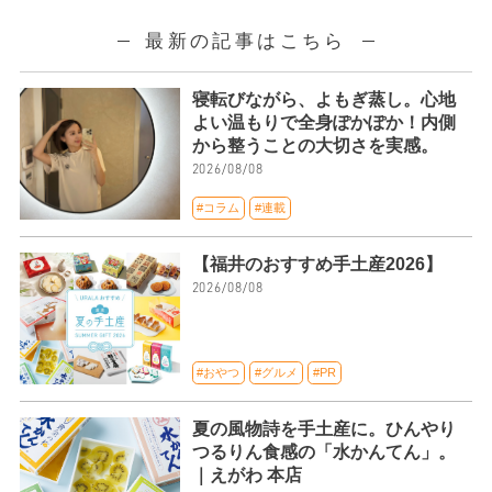
最新の記事はこちら
寝転びながら、よもぎ蒸し。心地
よい温もりで全身ぽかぽか！内側
から整うことの大切さを実感。
2026/08/08
#コラム
#連載
【福井のおすすめ手土産2026】
2026/08/08
#おやつ
#グルメ
#PR
夏の風物詩を手土産に。ひんやり
つるりん食感の「水かんてん」。
｜えがわ 本店