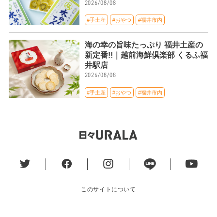
2026/08/08
#手土産
#おやつ
#福井市内
海の幸の旨味たっぷり 福井土産の
新定番!!｜越前海鮮倶楽部 くるふ福
井駅店
2026/08/08
#手土産
#おやつ
#福井市内
このサイトについて