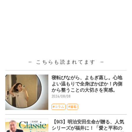
こちらも読まれてます
寝転びながら、よもぎ蒸し。心地
よい温もりで全身ぽかぽか！内側
から整うことの大切さを実感。
2026/08/08
#コラム
#連載
【9/3】明治安田生命が贈る、人気
シリーズが福井に！「愛と平和の