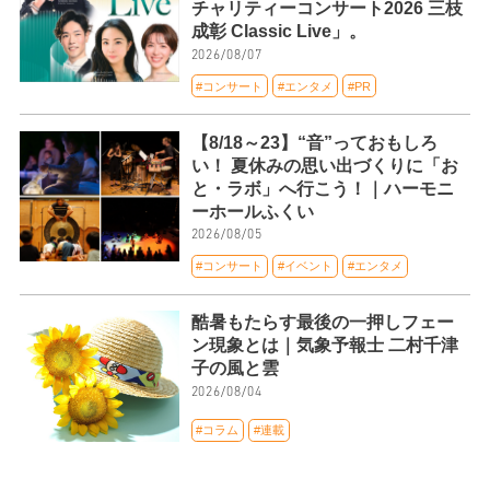
チャリティーコンサート2026 三枝
成彰 Classic Live」。
2026/08/07
#コンサート
#エンタメ
#PR
【8/18～23】“音”っておもしろ
い！ 夏休みの思い出づくりに「お
と・ラボ」へ行こう！｜ハーモニ
ーホールふくい
2026/08/05
#コンサート
#イベント
#エンタメ
酷暑もたらす最後の一押しフェー
ン現象とは｜気象予報士 二村千津
子の風と雲
2026/08/04
#コラム
#連載