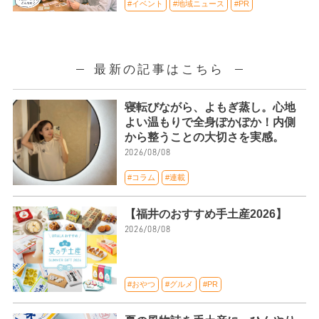
#イベント
#地域ニュース
#PR
最新の記事はこちら
寝転びながら、よもぎ蒸し。心地
よい温もりで全身ぽかぽか！内側
から整うことの大切さを実感。
2026/08/08
#コラム
#連載
【福井のおすすめ手土産2026】
2026/08/08
#おやつ
#グルメ
#PR