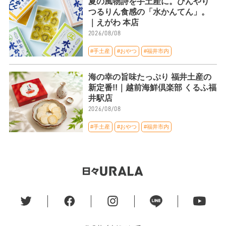
夏の風物詩を手土産に。ひんやり
つるりん食感の「水かんてん」。
｜えがわ 本店
2026/08/08
#手土産
#おやつ
#福井市内
海の幸の旨味たっぷり 福井土産の
新定番!!｜越前海鮮倶楽部 くるふ福
井駅店
2026/08/08
#手土産
#おやつ
#福井市内