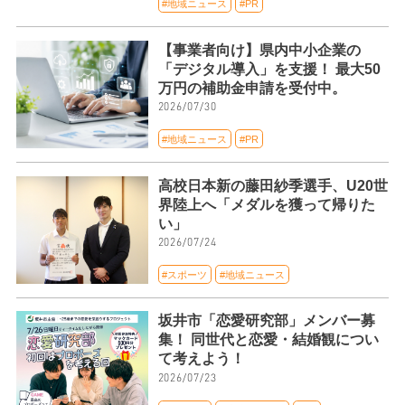
#地域ニュース
#PR
【事業者向け】県内中小企業の
「デジタル導入」を支援！ 最大50
万円の補助金申請を受付中。
2026/07/30
#地域ニュース
#PR
高校日本新の藤田紗季選手、U20世
界陸上へ「メダルを獲って帰りた
い」
2026/07/24
#スポーツ
#地域ニュース
坂井市「恋愛研究部」メンバー募
集！ 同世代と恋愛・結婚観につい
て考えよう！
2026/07/23