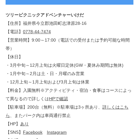
ツリーピクニックアドベンチャーいけだ
【住所】福井県今立郡池田町志津原28-16
【電話】
0778-44-7474
【営業時間】9:00～17:00（電話での受付または予約可能な時間
帯）
【休日】
・3月中旬～12月上旬は火曜日定休(GW・夏休み期間は無休)
・1月中旬～2月は土・日・月曜のみ営業
・12月上旬～1月上旬および3月上旬は休業
【料金】入園無料※アクティビティ・宿泊・食事はコースによっ
て異なるので詳しくは
HPで確認
【駐車場】200台（無料）※駐車場は3ヶ所あり、
詳しくはこち
ら
、またパーク内は車両通行禁止
【HP】
あり
【SNS】
Facebook
Instagram