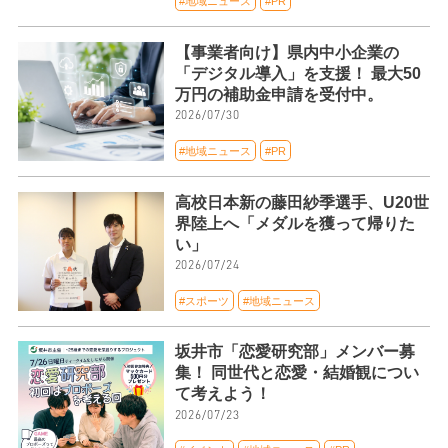
#地域ニュース
#PR
【事業者向け】県内中小企業の
「デジタル導入」を支援！ 最大50
万円の補助金申請を受付中。
2026/07/30
#地域ニュース
#PR
高校日本新の藤田紗季選手、U20世
界陸上へ「メダルを獲って帰りた
い」
2026/07/24
#スポーツ
#地域ニュース
坂井市「恋愛研究部」メンバー募
集！ 同世代と恋愛・結婚観につい
て考えよう！
2026/07/23