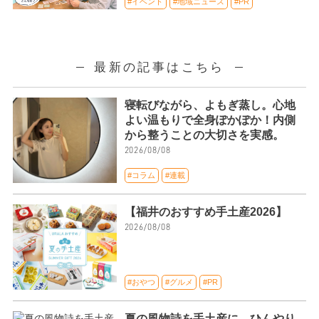
#イベント
#地域ニュース
#PR
最新の記事はこちら
寝転びながら、よもぎ蒸し。心地
よい温もりで全身ぽかぽか！内側
から整うことの大切さを実感。
2026/08/08
#コラム
#連載
【福井のおすすめ手土産2026】
2026/08/08
#おやつ
#グルメ
#PR
夏の風物詩を手土産に。ひんやり