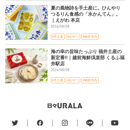
夏の風物詩を手土産に。ひんやり
つるりん食感の「水かんてん」。
｜えがわ 本店
2026/08/08
#手土産
#おやつ
#福井市内
海の幸の旨味たっぷり 福井土産の
新定番!!｜越前海鮮倶楽部 くるふ福
井駅店
2026/08/08
#手土産
#おやつ
#福井市内