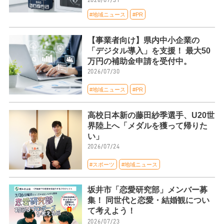
#地域ニュース
#PR
【事業者向け】県内中小企業の
「デジタル導入」を支援！ 最大50
万円の補助金申請を受付中。
2026/07/30
#地域ニュース
#PR
高校日本新の藤田紗季選手、U20世
界陸上へ「メダルを獲って帰りた
い」
2026/07/24
#スポーツ
#地域ニュース
坂井市「恋愛研究部」メンバー募
集！ 同世代と恋愛・結婚観につい
て考えよう！
2026/07/23