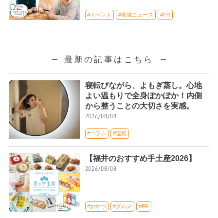
#イベント
#地域ニュース
#PR
最新の記事はこちら
寝転びながら、よもぎ蒸し。心地
よい温もりで全身ぽかぽか！内側
から整うことの大切さを実感。
2026/08/08
#コラム
#連載
【福井のおすすめ手土産2026】
2026/08/08
#おやつ
#グルメ
#PR