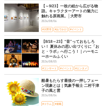
【～9/23】一枚の絵から広がる物
語。キャラクターアートの魅力に
触れる原画展。│大野市
2026/08/06
#大野市
#おでかけ
#イベント
【8/18～23】“音”っておもしろ
い！ 夏休みの思い出づくりに「お
と・ラボ」へ行こう！｜ハーモニ
ーホールふくい
2026/08/05
#コンサート
#イベント
#エンタメ
酷暑もたらす最後の一押しフェー
ン現象とは｜気象予報士 二村千津
子の風と雲
2026/08/04
#コラム
#連載