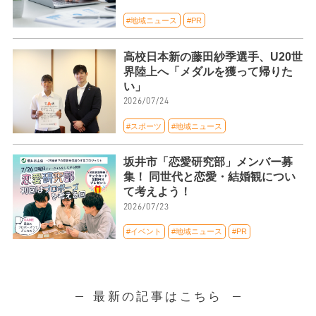
#地域ニュース
#PR
高校日本新の藤田紗季選手、U20世
界陸上へ「メダルを獲って帰りた
い」
2026/07/24
#スポーツ
#地域ニュース
坂井市「恋愛研究部」メンバー募
集！ 同世代と恋愛・結婚観につい
て考えよう！
2026/07/23
#イベント
#地域ニュース
#PR
最新の記事はこちら