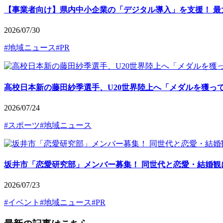
【事業者向け】県内中小企業の「デジタル導入」を支援！ 最
2026/07/30
#地域ニュース
#PR
高校日本新の藤田紗季選手、U20世界陸上へ「メダルを獲っ
2026/07/24
#スポーツ
#地域ニュース
坂井市「恋愛研究部」メンバー募集！ 同世代と恋愛・結婚観
2026/07/23
#イベント
#地域ニュース
#PR