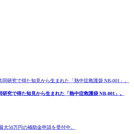
究で得た知見から生まれた「熱中症救護袋 NB-001」。