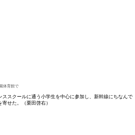
園体育館で
ンススクールに通う小学生を中心に参加し、新幹線にちなんで
を寄せた。（栗田啓右）