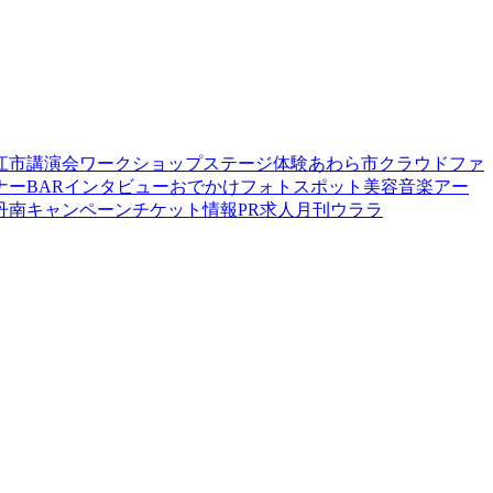
江市
講演会
ワークショップ
ステージ
体験
あわら市
クラウドファ
ナー
BAR
インタビュー
おでかけ
フォトスポット
美容
音楽
アー
丹南
キャンペーン
チケット情報
PR
求人
月刊ウララ