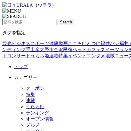
タグを指定
観光
ビジネス
スポーツ
健康
動画
こころひとつに福井
パン
福井
ンディング
手土産
大野市
金沢
民宿
ペット
カフェ
スイーツ
ラン
ト
コンサート
うらら姫
連載
特集
イベント
エンタメ
地域ニュー
トップ
カテゴリー
クーポン
特集
連載
うらら姫
ランキング
オープン情報
グルメ