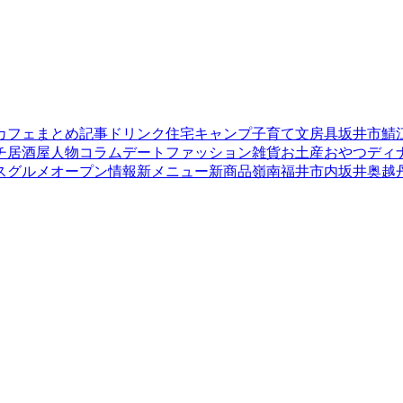
カフェ
まとめ記事
ドリンク
住宅
キャンプ
子育て
文房具
坂井市
鯖
チ
居酒屋
人物
コラム
デート
ファッション
雑貨
お土産
おやつ
ディ
ス
グルメ
オープン情報
新メニュー
新商品
嶺南
福井市内
坂井
奥越