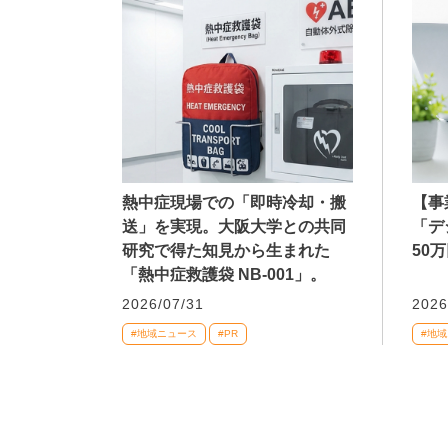
熱中症現場での「即時冷却・搬
【事
送」を実現。大阪大学との共同
「デ
研究で得た知見から生まれた
50
「熱中症救護袋 NB-001」。
2026/07/31
2026
#地域ニュース
#PR
#地