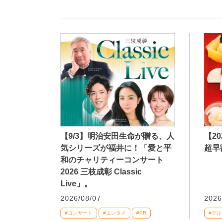
【9/3】明治安田生命が贈る、人
【2
気シリーズが福井に！「愛と平
超早
和のチャリティーコンサート
2026 三枝成彰 Classic
Live」。
2026/08/07
2026
#コンサート
#エンタメ
#PR
#グル