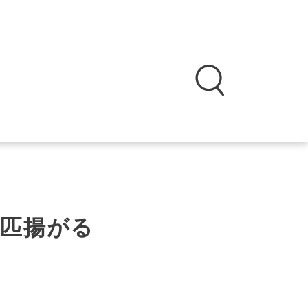
0匹揚がる