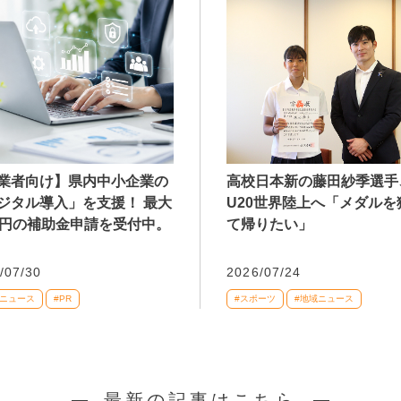
業者向け】県内中小企業の
高校日本新の藤田紗季選手
ジタル導入」を支援！ 最大
U20世界陸上へ「メダルを
万円の補助金申請を受付中。
て帰りたい」
/07/30
2026/07/24
域ニュース
#PR
#スポーツ
#地域ニュース
最新の記事はこちら