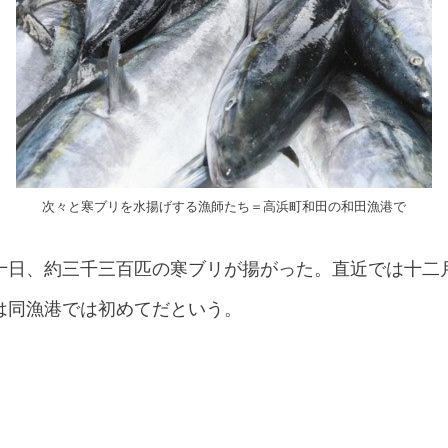
次々と寒ブリを水揚げする漁師たち＝高浜町和田の和田漁港で
十日、約三千三百匹の寒ブリが揚がった。直近では十二
は同漁港では初めてだという。