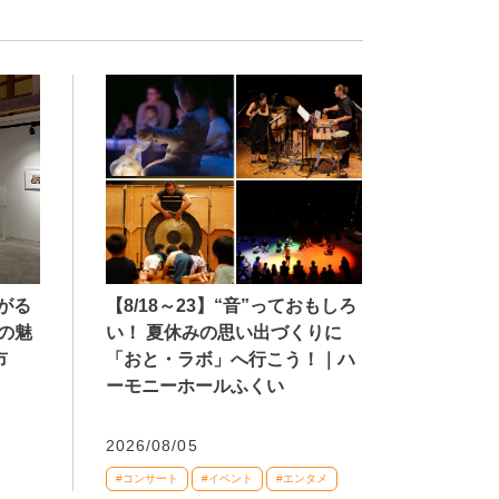
【8/18～23】“音”っておもしろ
広がる
い！ 夏休みの思い出づくりに
の魅
「おと・ラボ」へ行こう！｜ハ
市
ーモニーホールふくい
2026/08/05
#コンサート
#イベント
#エンタメ