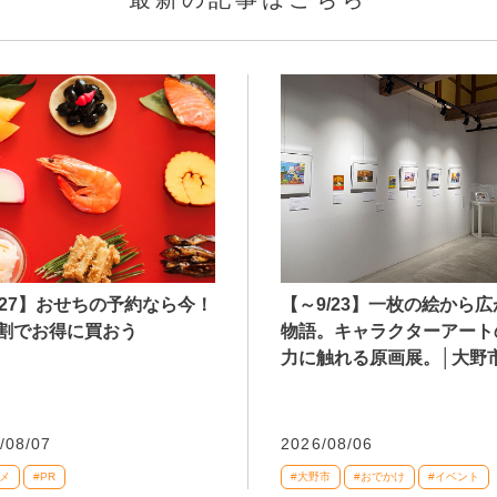
027】おせちの予約なら今！
【～9/23】一枚の絵から
割でお得に買おう
物語。キャラクターアート
力に触れる原画展。│大野
/08/07
2026/08/06
メ
#PR
#大野市
#おでかけ
#イベント