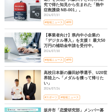
究で得た知見から生まれた「熱中
症救護袋 NB-001」。
2026/07/31
#地域ニュース
#PR
【事業者向け】県内中小企業の
「デジタル導入」を支援！ 最大50
万円の補助金申請を受付中。
2026/07/30
#地域ニュース
#PR
高校日本新の藤田紗季選手、U20世
界陸上へ「メダルを獲って帰りた
い」
2026/07/24
#スポーツ
#地域ニュース
坂井市「恋愛研究部」メンバー募