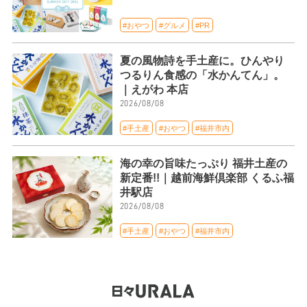
#おやつ
#グルメ
#PR
夏の風物詩を手土産に。ひんやり
つるりん食感の「水かんてん」。
｜えがわ 本店
2026/08/08
#手土産
#おやつ
#福井市内
海の幸の旨味たっぷり 福井土産の
新定番!!｜越前海鮮倶楽部 くるふ福
井駅店
2026/08/08
#手土産
#おやつ
#福井市内