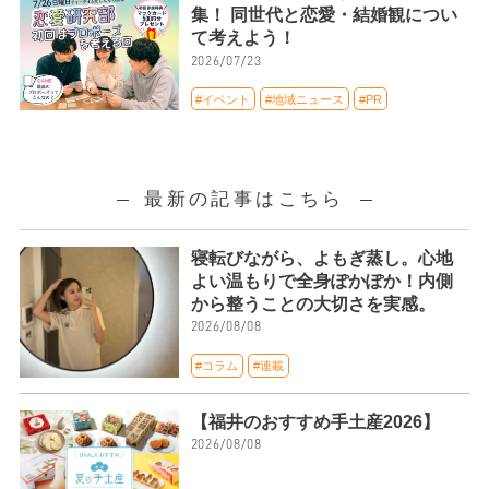
集！ 同世代と恋愛・結婚観につい
て考えよう！
2026/07/23
#イベント
#地域ニュース
#PR
最新の記事はこちら
寝転びながら、よもぎ蒸し。心地
よい温もりで全身ぽかぽか！内側
から整うことの大切さを実感。
2026/08/08
#コラム
#連載
【福井のおすすめ手土産2026】
2026/08/08