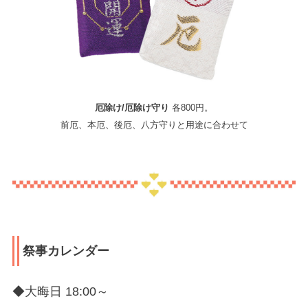
厄除け/厄除け守り
各800円。
前厄、本厄、後厄、八方守りと用途に合わせて
祭事カレンダー
◆大晦日 18:00～