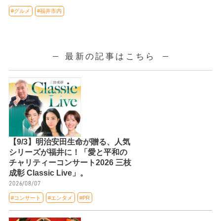
#グルメ
#福井市内
最新の記事はこちら
【9/3】明治安田生命が贈る、人気
シリーズが福井に！「愛と平和の
チャリティーコンサート2026 三枝
成彰 Classic Live」。
2026/08/07
#コンサート
#エンタメ
#PR