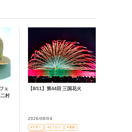
【8/11】第44回 三国花火
フェ
 二村
2026/08/04
#子育て
#おでかけ
#連載