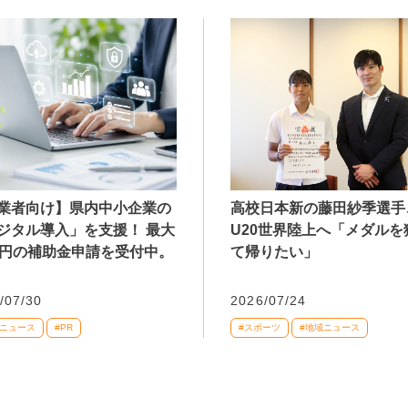
業者向け】県内中小企業の
高校日本新の藤田紗季選手
ジタル導入」を支援！ 最大
U20世界陸上へ「メダルを
万円の補助金申請を受付中。
て帰りたい」
/07/30
2026/07/24
域ニュース
#PR
#スポーツ
#地域ニュース