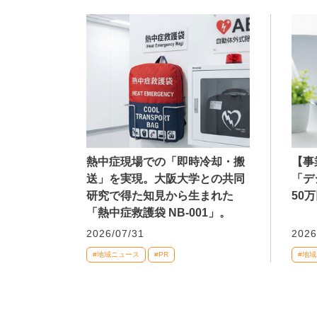
熱中症現場での「即時冷却・搬
【事
送」を実現。大阪大学との共同
「デ
研究で得た知見から生まれた
50
「熱中症救護袋 NB-001」。
2026/07/31
2026
#地域ニュース
#PR
#地