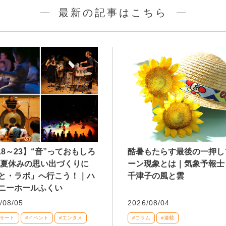
最新の記事はこちら
/18～23】“音”っておもしろ
酷暑もたらす最後の一押し
 夏休みの思い出づくりに
ーン現象とは｜気象予報士
と・ラボ」へ行こう！｜ハ
千津子の風と雲
ニーホールふくい
/08/05
2026/08/04
ンサート
#イベント
#エンタメ
#コラム
#連載