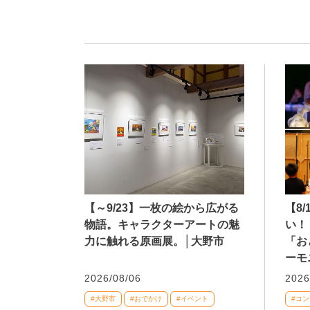
【～9/23】一枚の絵から広がる
【8
物語。キャラクターアートの魅
い！
力に触れる原画展。│大野市
「お
ーモ
2026/08/06
2026
#大野市
#おでかけ
#イベント
#コ