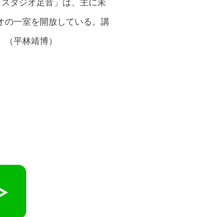
ススタジオ足音」は、主に未
オの一室を開放している。講
 （平林靖博）