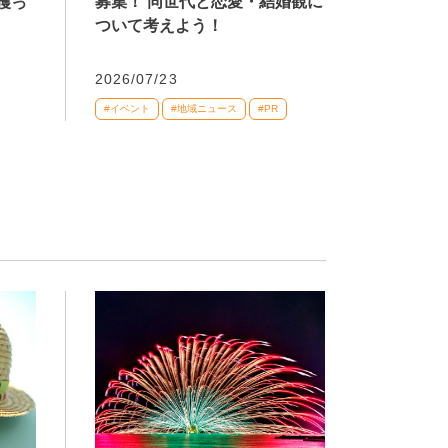
募集！ 同世代と恋愛・結婚観に
獲っ
ついて考えよう！
2026/07/23
#イベント
#地域ニュース
#PR