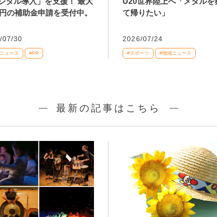
ジタル導入」を支援！ 最大
U20世界陸上へ「メダルを
万円の補助金申請を受付中。
て帰りたい」
/07/30
2026/07/24
域ニュース
#PR
#スポーツ
#地域ニュース
最新の記事はこちら