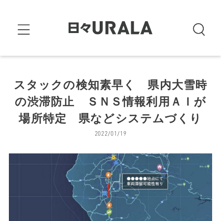
スタックの検知素早く 県内大雪時
の渋滞防止 ＳＮＳ情報利用ＡＩが
場所特定 県などシステムづくり
2022/01/19