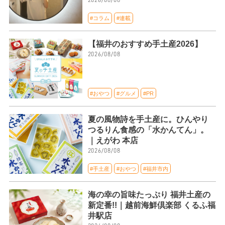
#コラム
#連載
【福井のおすすめ手土産2026】
2026/08/08
#おやつ
#グルメ
#PR
夏の風物詩を手土産に。ひんやり
つるりん食感の「水かんてん」。
｜えがわ 本店
2026/08/08
#手土産
#おやつ
#福井市内
海の幸の旨味たっぷり 福井土産の
新定番!!｜越前海鮮倶楽部 くるふ福
井駅店