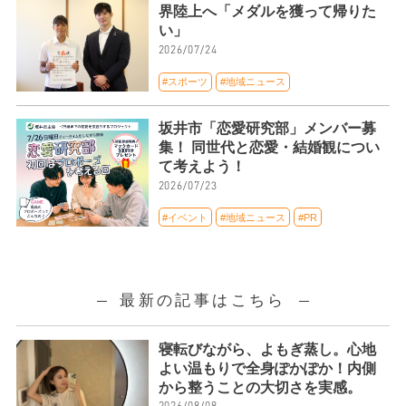
界陸上へ「メダルを獲って帰りた
い」
2026/07/24
#スポーツ
#地域ニュース
坂井市「恋愛研究部」メンバー募
集！ 同世代と恋愛・結婚観につい
て考えよう！
2026/07/23
#イベント
#地域ニュース
#PR
最新の記事はこちら
寝転びながら、よもぎ蒸し。心地
よい温もりで全身ぽかぽか！内側
から整うことの大切さを実感。
2026/08/08