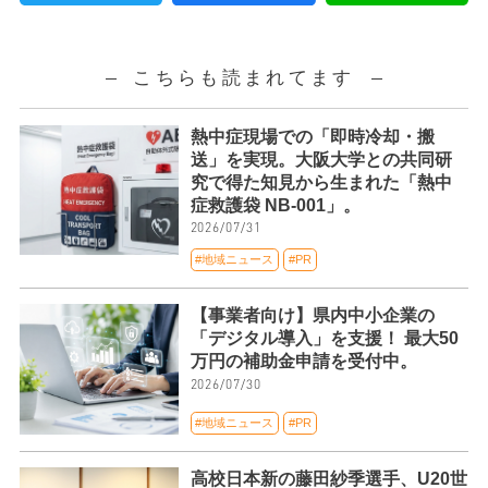
こちらも読まれてます
熱中症現場での「即時冷却・搬
送」を実現。大阪大学との共同研
究で得た知見から生まれた「熱中
症救護袋 NB-001」。
2026/07/31
#地域ニュース
#PR
【事業者向け】県内中小企業の
「デジタル導入」を支援！ 最大50
万円の補助金申請を受付中。
2026/07/30
#地域ニュース
#PR
高校日本新の藤田紗季選手、U20世