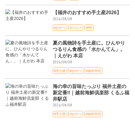
【福井のおすすめ手土産2026】
2026/08/08
#おやつ
#グルメ
#PR
夏の風物詩を手土産に。ひんやり
つるりん食感の「水かんてん」。
｜えがわ 本店
2026/08/08
#手土産
#おやつ
#福井市内
海の幸の旨味たっぷり 福井土産の
新定番!!｜越前海鮮倶楽部 くるふ福
井駅店
2026/08/08
#手土産
#おやつ
#福井市内