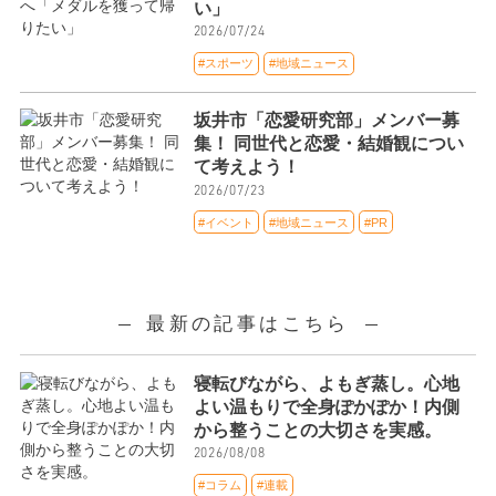
い」
2026/07/24
#スポーツ
#地域ニュース
坂井市「恋愛研究部」メンバー募
集！ 同世代と恋愛・結婚観につい
て考えよう！
2026/07/23
#イベント
#地域ニュース
#PR
最新の記事はこちら
寝転びながら、よもぎ蒸し。心地
よい温もりで全身ぽかぽか！内側
から整うことの大切さを実感。
2026/08/08
#コラム
#連載