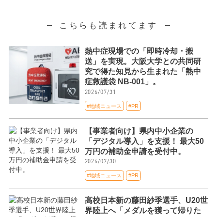
こちらも読まれてます
熱中症現場での「即時冷却・搬
送」を実現。大阪大学との共同研
究で得た知見から生まれた「熱中
症救護袋 NB-001」。
2026/07/31
#地域ニュース
#PR
【事業者向け】県内中小企業の
「デジタル導入」を支援！ 最大50
万円の補助金申請を受付中。
2026/07/30
#地域ニュース
#PR
高校日本新の藤田紗季選手、U20世
界陸上へ「メダルを獲って帰りた