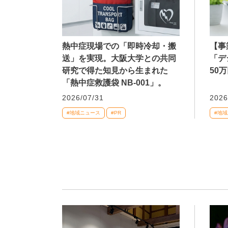
熱中症現場での「即時冷却・搬
【事
送」を実現。大阪大学との共同
「デ
研究で得た知見から生まれた
50
「熱中症救護袋 NB-001」。
2026/07/31
2026
#地域ニュース
#PR
#地