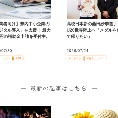
業者向け】県内中小企業の
高校日本新の藤田紗季選手
ジタル導入」を支援！ 最大
U20世界陸上へ「メダルを
万円の補助金申請を受付中。
て帰りたい」
/07/30
2026/07/24
域ニュース
#PR
#スポーツ
#地域ニュース
最新の記事はこちら