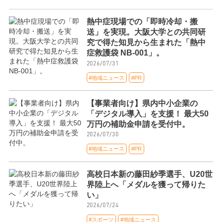
熱中症現場での「即時冷却・搬
送」を実現。大阪大学との共同研
究で得た知見から生まれた「熱中
症救護袋 NB-001」。
2026/07/31
#地域ニュース
#PR
【事業者向け】県内中小企業の
「デジタル導入」を支援！ 最大50
万円の補助金申請を受付中。
2026/07/30
#地域ニュース
#PR
高校日本新の藤田紗季選手、U20世
界陸上へ「メダルを獲って帰りた
い」
2026/07/24
#スポーツ
#地域ニュース