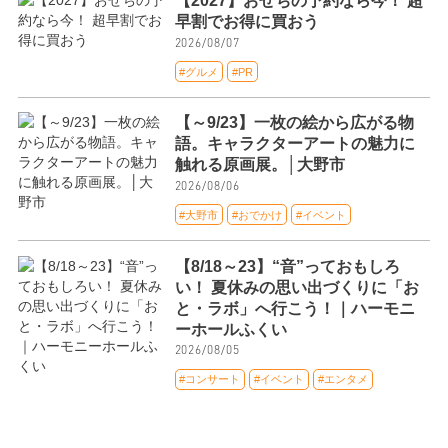
【2027】おせちの予約なら今！ 超
早割でお得に買おう
2026/08/07
#グルメ
#PR
【～9/23】一枚の絵から広がる物
語。キャラクターアートの魅力に
触れる原画展。│大野市
2026/08/06
#大野市
#おでかけ
#イベント
【8/18～23】“音”っておもしろ
い！ 夏休みの思い出づくりに「お
と・ラボ」へ行こう！｜ハーモニ
ーホールふくい
2026/08/05
#コンサート
#イベント
#エンタメ