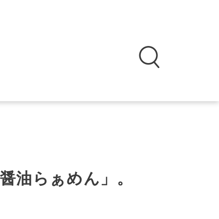
り醤油らぁめん」。