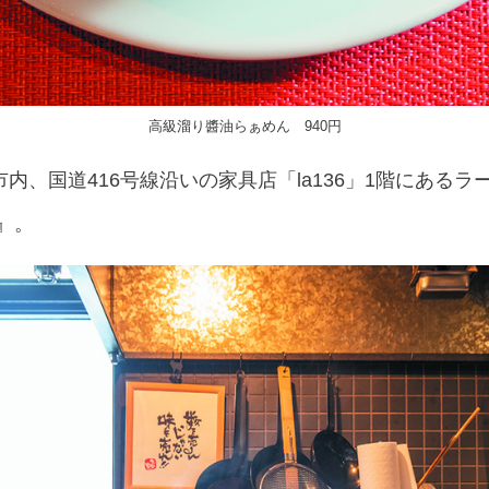
高級溜り醬油らぁめん 940円
内、国道416号線沿いの家具店「la136」1階にある
』。