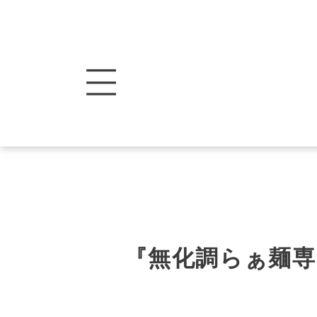
『無化調らぁ麺専