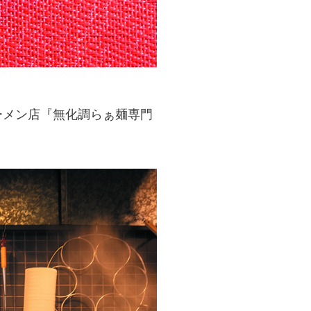
ラーメン店『無化調らぁ麺専門