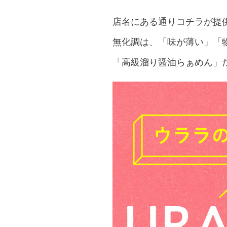
店名にある通りコチラが提
無化調は、「味が薄い」「
「高級溜り醤油らぁめん」