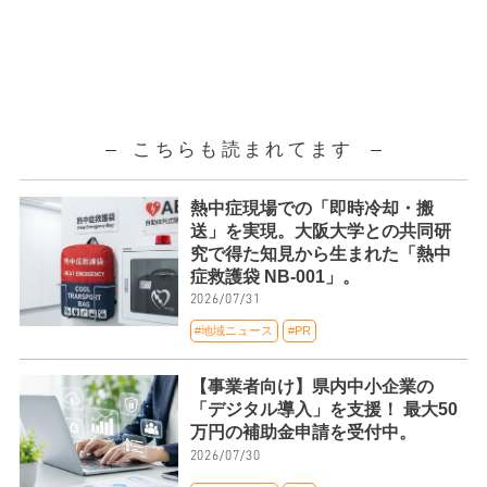
こちらも読まれてます
熱中症現場での「即時冷却・搬
送」を実現。大阪大学との共同研
究で得た知見から生まれた「熱中
症救護袋 NB-001」。
2026/07/31
#地域ニュース
#PR
【事業者向け】県内中小企業の
「デジタル導入」を支援！ 最大50
万円の補助金申請を受付中。
2026/07/30