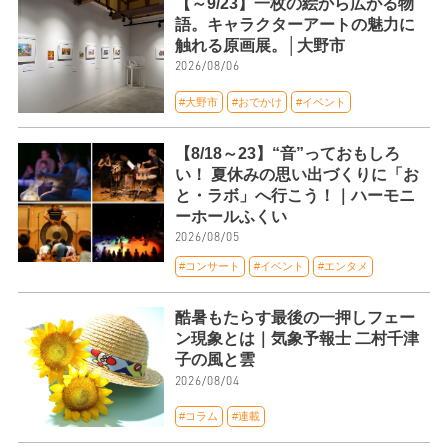
【～9/23】一枚の絵から広がる物
語。キャラクターアートの魅力に
触れる原画展。│大野市
2026/08/06
#大野市
#おでかけ
#イベント
【8/18～23】“音”っておもしろ
い！ 夏休みの思い出づくりに「お
と・ラボ」へ行こう！｜ハーモニ
ーホールふくい
2026/08/05
#コンサート
#イベント
#エンタメ
酷暑もたらす最後の一押しフェー
ン現象とは｜気象予報士 二村千津
子の風と雲
2026/08/04
#コラム
#連載