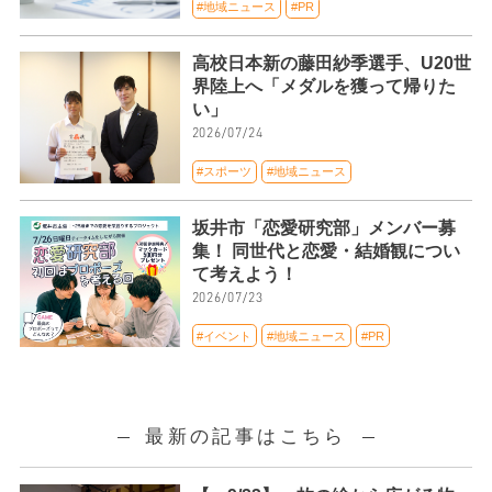
#地域ニュース
#PR
高校日本新の藤田紗季選手、U20世
界陸上へ「メダルを獲って帰りた
い」
2026/07/24
#スポーツ
#地域ニュース
坂井市「恋愛研究部」メンバー募
集！ 同世代と恋愛・結婚観につい
て考えよう！
2026/07/23
#イベント
#地域ニュース
#PR
最新の記事はこちら