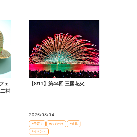
【8/11】第44回 三国花火
フェ
 二村
2026/08/04
#子育て
#おでかけ
#連載
#イベント