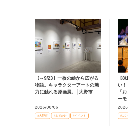
【～9/23】一枚の絵から広がる
【8
物語。キャラクターアートの魅
い！
力に触れる原画展。│大野市
「お
ーモ
2026/08/06
2026
#大野市
#おでかけ
#イベント
#コ