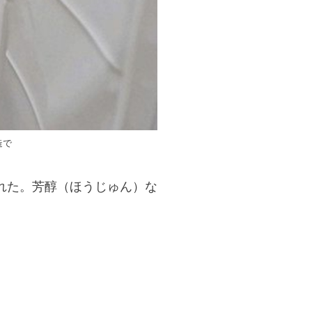
造で
れた。芳醇（ほうじゅん）な