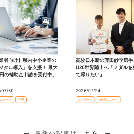
業者向け】県内中小企業の
高校日本新の藤田紗季選手
ジタル導入」を支援！ 最大
U20世界陸上へ「メダルを
万円の補助金申請を受付中。
て帰りたい」
/07/30
2026/07/24
域ニュース
#PR
#スポーツ
#地域ニュース
最新の記事はこちら