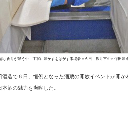
醇な香りが漂う中、丁寧に酒かすをはがす来場者＝６日、坂井市の久保田酒
田酒造で６日、恒例となった酒蔵の開放イベントが開か
日本酒の魅力を満喫した。