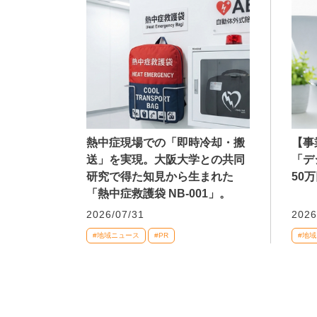
熱中症現場での「即時冷却・搬
【事
送」を実現。大阪大学との共同
「デ
研究で得た知見から生まれた
50
「熱中症救護袋 NB-001」。
2026/07/31
2026
#地域ニュース
#PR
#地