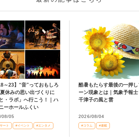
/18～23】“音”っておもしろ
酷暑もたらす最後の一押し
 夏休みの思い出づくりに
ーン現象とは｜気象予報士
と・ラボ」へ行こう！｜ハ
千津子の風と雲
ニーホールふくい
/08/05
2026/08/04
ンサート
#イベント
#エンタメ
#コラム
#連載