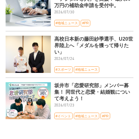
万円の補助金申請を受付中。
2026/07/30
#地域ニュース
#PR
高校日本新の藤田紗季選手、U20世
界陸上へ「メダルを獲って帰りた
い」
2026/07/24
#スポーツ
#地域ニュース
坂井市「恋愛研究部」メンバー募
集！ 同世代と恋愛・結婚観につい
て考えよう！
2026/07/23
#イベント
#地域ニュース
#PR