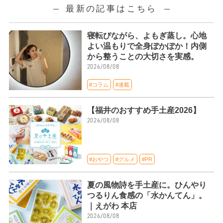
最新の記事はこちら
寝転びながら、よもぎ蒸し。心地
よい温もりで全身ぽかぽか！内側
から整うことの大切さを実感。
2026/08/08
#コラム
#連載
【福井のおすすめ手土産2026】
2026/08/08
#おやつ
#グルメ
#PR
夏の風物詩を手土産に。ひんやり
つるりん食感の「水かんてん」。
｜えがわ 本店
2026/08/08