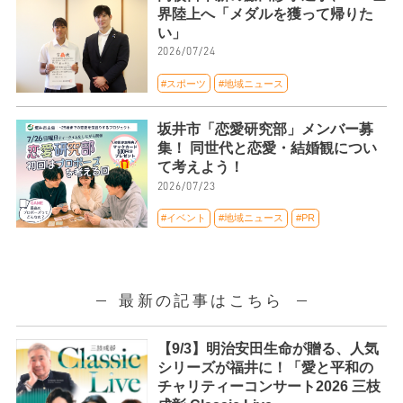
界陸上へ「メダルを獲って帰りた
い」
2026/07/24
#スポーツ
#地域ニュース
坂井市「恋愛研究部」メンバー募
集！ 同世代と恋愛・結婚観につい
て考えよう！
2026/07/23
#イベント
#地域ニュース
#PR
最新の記事はこちら
【9/3】明治安田生命が贈る、人気
シリーズが福井に！「愛と平和の
チャリティーコンサート2026 三枝