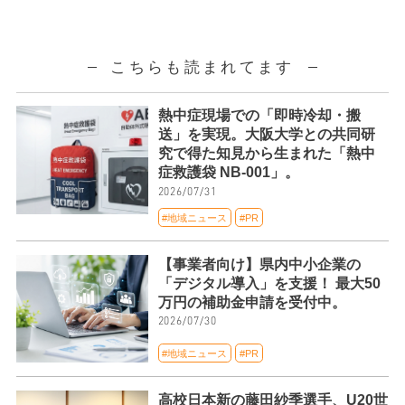
こちらも読まれてます
熱中症現場での「即時冷却・搬
送」を実現。大阪大学との共同研
究で得た知見から生まれた「熱中
症救護袋 NB-001」。
2026/07/31
#地域ニュース
#PR
【事業者向け】県内中小企業の
「デジタル導入」を支援！ 最大50
万円の補助金申請を受付中。
2026/07/30
#地域ニュース
#PR
高校日本新の藤田紗季選手、U20世