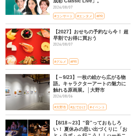
成彰 Classic Live」。
2026/08/07
#コンサート
#エンタメ
#PR
【2027】おせちの予約なら今！ 超
早割でお得に買おう
2026/08/07
#グルメ
#PR
【～9/23】一枚の絵から広がる物
語。キャラクターアートの魅力に
触れる原画展。│大野市
2026/08/06
#大野市
#おでかけ
#イベント
【8/18～23】“音”っておもしろ
い！ 夏休みの思い出づくりに「お
と・ラボ」へ行こう！｜ハーモニ