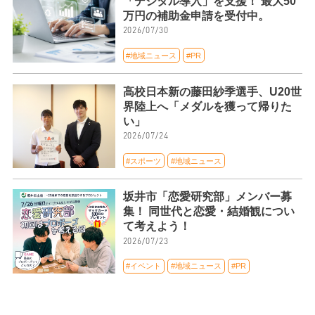
「デジタル導入」を支援！ 最大50
万円の補助金申請を受付中。
2026/07/30
#地域ニュース
#PR
高校日本新の藤田紗季選手、U20世
界陸上へ「メダルを獲って帰りた
い」
2026/07/24
#スポーツ
#地域ニュース
坂井市「恋愛研究部」メンバー募
集！ 同世代と恋愛・結婚観につい
て考えよう！
2026/07/23
#イベント
#地域ニュース
#PR