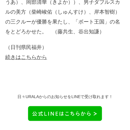
うあ）、岡部清華（きよか））、男子ダブルスカ
ルの美方（柴崎峻佑（しゅんすけ）、岸本智樹）
の三クルーが優勝を果たし、「ボート王国」の名
をとどろかせた。 （藤共生、谷出知謙）
（日刊県民福井）
続きはこちらから
日々URALAからのお知らせをLINEで受け取れます！