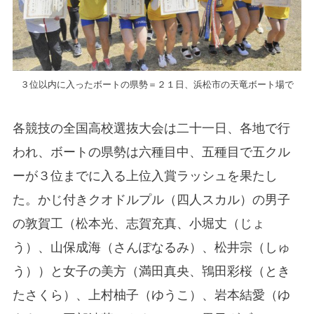
３位以内に入ったボートの県勢＝２１日、浜松市の天竜ボート場で
各競技の全国高校選抜大会は二十一日、各地で行
われ、ボートの県勢は六種目中、五種目で五クル
ーが３位までに入る上位入賞ラッシュを果たし
た。かじ付きクオドルプル（四人スカル）の男子
の敦賀工（松本光、志賀充真、小堀丈（じょ
う）、山保成海（さんぽなるみ）、松井宗（しゅ
う））と女子の美方（満田真央、鴇田彩桜（とき
たさくら）、上村柚子（ゆうこ）、岩本結愛（ゆ