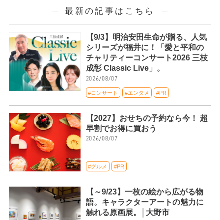
最新の記事はこちら
【9/3】明治安田生命が贈る、人気
シリーズが福井に！「愛と平和の
チャリティーコンサート2026 三枝
成彰 Classic Live」。
2026/08/07
#コンサート
#エンタメ
#PR
【2027】おせちの予約なら今！ 超
早割でお得に買おう
2026/08/07
#グルメ
#PR
【～9/23】一枚の絵から広がる物
語。キャラクターアートの魅力に
触れる原画展。│大野市