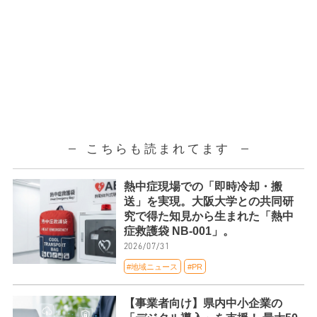
こちらも読まれてます
熱中症現場での「即時冷却・搬
送」を実現。大阪大学との共同研
究で得た知見から生まれた「熱中
症救護袋 NB-001」。
2026/07/31
#地域ニュース
#PR
【事業者向け】県内中小企業の