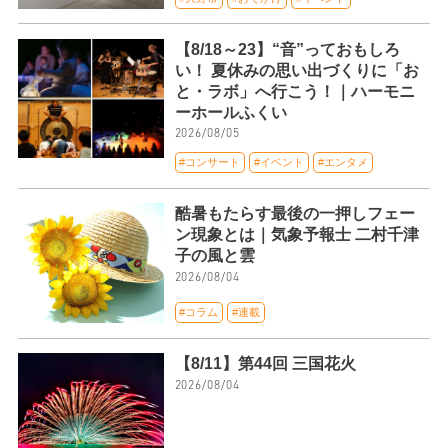
【8/18～23】“音”っておもしろ
い！ 夏休みの思い出づくりに「お
と・ラボ」へ行こう！｜ハーモニ
ーホールふくい
2026/08/05
#コンサート
#イベント
#エンタメ
酷暑もたらす最後の一押しフェー
ン現象とは｜気象予報士 二村千津
子の風と雲
2026/08/04
#コラム
#連載
【8/11】第44回 三国花火
2026/08/04