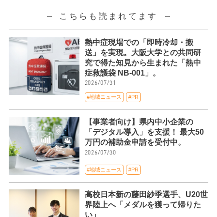
こちらも読まれてます
熱中症現場での「即時冷却・搬
送」を実現。大阪大学との共同研
究で得た知見から生まれた「熱中
症救護袋 NB-001」。
2026/07/31
#地域ニュース
#PR
【事業者向け】県内中小企業の
「デジタル導入」を支援！ 最大50
万円の補助金申請を受付中。
2026/07/30
#地域ニュース
#PR
高校日本新の藤田紗季選手、U20世
界陸上へ「メダルを獲って帰りた
い」