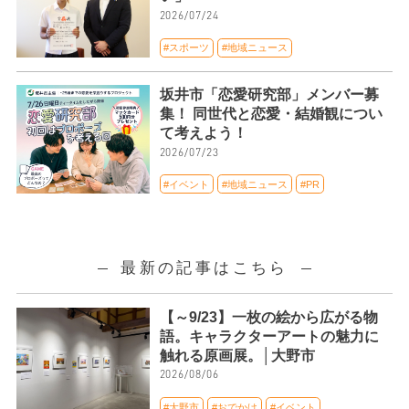
2026/07/24
#スポーツ
#地域ニュース
坂井市「恋愛研究部」メンバー募
集！ 同世代と恋愛・結婚観につい
て考えよう！
2026/07/23
#イベント
#地域ニュース
#PR
最新の記事はこちら
【～9/23】一枚の絵から広がる物
語。キャラクターアートの魅力に
触れる原画展。│大野市
2026/08/06
#大野市
#おでかけ
#イベント