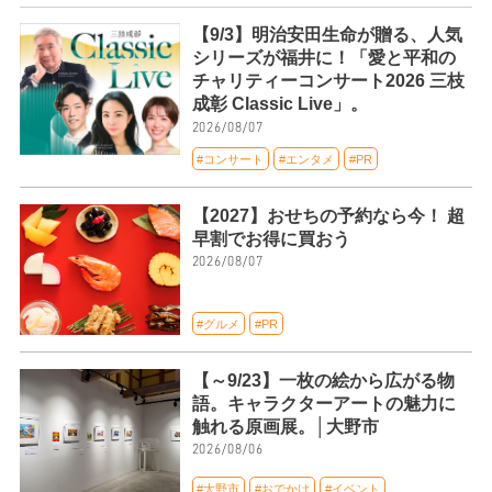
【9/3】明治安田生命が贈る、人気
シリーズが福井に！「愛と平和の
チャリティーコンサート2026 三枝
成彰 Classic Live」。
2026/08/07
#コンサート
#エンタメ
#PR
【2027】おせちの予約なら今！ 超
早割でお得に買おう
2026/08/07
#グルメ
#PR
【～9/23】一枚の絵から広がる物
語。キャラクターアートの魅力に
触れる原画展。│大野市
2026/08/06
#大野市
#おでかけ
#イベント