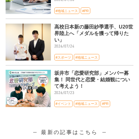
#地域ニュース
#PR
高校日本新の藤田紗季選手、U20世
界陸上へ「メダルを獲って帰りた
い」
2026/07/24
#スポーツ
#地域ニュース
坂井市「恋愛研究部」メンバー募
集！ 同世代と恋愛・結婚観につい
て考えよう！
2026/07/23
#イベント
#地域ニュース
#PR
最新の記事はこちら