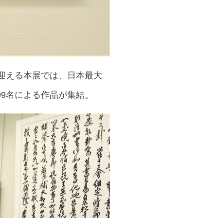
迎える本展では、日本最大
9名による作品が集結。