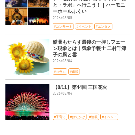
と・ラボ」へ行こう！｜ハーモニ
ーホールふくい
2026/08/05
#コンサート
#イベント
#エンタメ
酷暑もたらす最後の一押しフェー
ン現象とは｜気象予報士 二村千津
子の風と雲
2026/08/04
#コラム
#連載
【8/11】第44回 三国花火
2026/08/04
#子育て
#おでかけ
#連載
#イベント