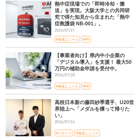
熱中症現場での「即時冷却・搬
送」を実現。大阪大学との共同研
究で得た知見から生まれた「熱中
症救護袋 NB-001」。
2026/07/31
#地域ニュース
#PR
【事業者向け】県内中小企業の
「デジタル導入」を支援！ 最大50
万円の補助金申請を受付中。
2026/07/30
#地域ニュース
#PR
高校日本新の藤田紗季選手、U20世
界陸上へ「メダルを獲って帰りた
い」
2026/07/24
#スポーツ
#地域ニュース