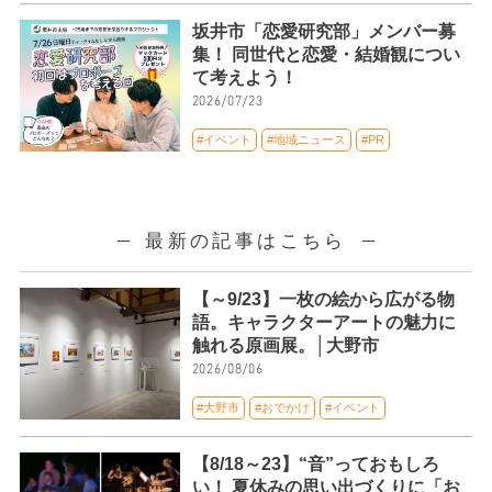
坂井市「恋愛研究部」メンバー募
集！ 同世代と恋愛・結婚観につい
て考えよう！
2026/07/23
#イベント
#地域ニュース
#PR
最新の記事はこちら
【～9/23】一枚の絵から広がる物
語。キャラクターアートの魅力に
触れる原画展。│大野市
2026/08/06
#大野市
#おでかけ
#イベント
【8/18～23】“音”っておもしろ
い！ 夏休みの思い出づくりに「お