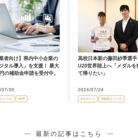
業者向け】県内中小企業の
高校日本新の藤田紗季選手
ジタル導入」を支援！ 最大
U20世界陸上へ「メダルを
万円の補助金申請を受付中。
て帰りたい」
/07/30
2026/07/24
域ニュース
#PR
#スポーツ
#地域ニュース
最新の記事はこちら