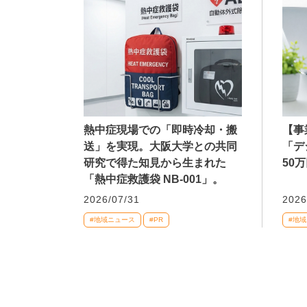
熱中症現場での「即時冷却・搬
【事
送」を実現。大阪大学との共同
「デ
研究で得た知見から生まれた
50
「熱中症救護袋 NB-001」。
2026/07/31
2026
#地域ニュース
#PR
#地