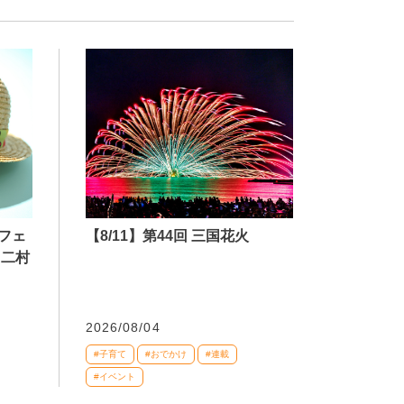
【8/11】第44回 三国花火
フェ
 二村
2026/08/04
#子育て
#おでかけ
#連載
#イベント