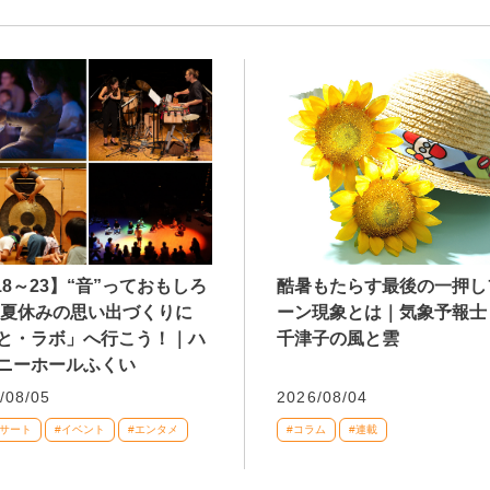
/18～23】“音”っておもしろ
酷暑もたらす最後の一押し
 夏休みの思い出づくりに
ーン現象とは｜気象予報士
と・ラボ」へ行こう！｜ハ
千津子の風と雲
ニーホールふくい
/08/05
2026/08/04
ンサート
#イベント
#エンタメ
#コラム
#連載