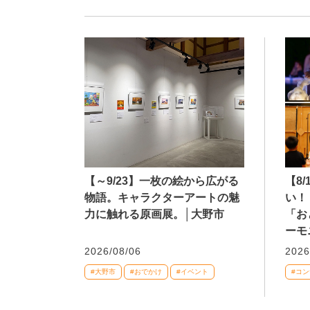
【～9/23】一枚の絵から広がる
【8
物語。キャラクターアートの魅
い！
力に触れる原画展。│大野市
「お
ーモ
2026/08/06
2026
#大野市
#おでかけ
#イベント
#コ