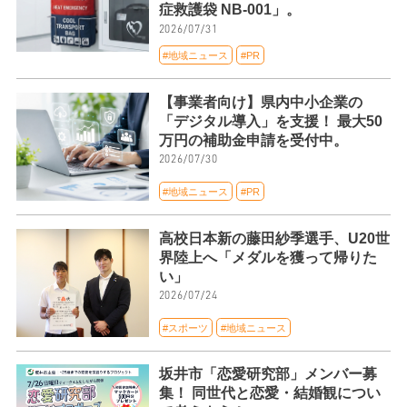
症救護袋 NB-001」。
2026/07/31
#地域ニュース
#PR
【事業者向け】県内中小企業の
「デジタル導入」を支援！ 最大50
万円の補助金申請を受付中。
2026/07/30
#地域ニュース
#PR
高校日本新の藤田紗季選手、U20世
界陸上へ「メダルを獲って帰りた
い」
2026/07/24
#スポーツ
#地域ニュース
坂井市「恋愛研究部」メンバー募
集！ 同世代と恋愛・結婚観につい