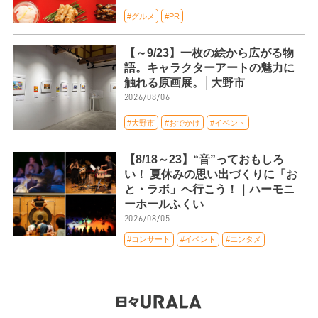
#グルメ
#PR
【～9/23】一枚の絵から広がる物
語。キャラクターアートの魅力に
触れる原画展。│大野市
2026/08/06
#大野市
#おでかけ
#イベント
【8/18～23】“音”っておもしろ
い！ 夏休みの思い出づくりに「お
と・ラボ」へ行こう！｜ハーモニ
ーホールふくい
2026/08/05
#コンサート
#イベント
#エンタメ