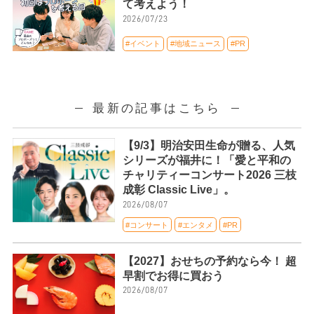
て考えよう！
2026/07/23
#イベント
#地域ニュース
#PR
最新の記事はこちら
【9/3】明治安田生命が贈る、人気
シリーズが福井に！「愛と平和の
チャリティーコンサート2026 三枝
成彰 Classic Live」。
2026/08/07
#コンサート
#エンタメ
#PR
【2027】おせちの予約なら今！ 超
早割でお得に買おう
2026/08/07