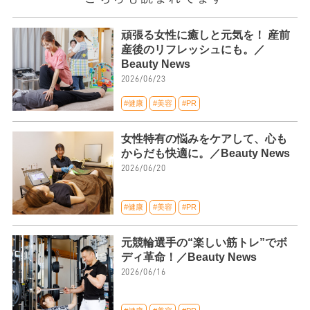
頑張る女性に癒しと元気を！ 産前
産後のリフレッシュにも。／
Beauty News
2026/06/23
#健康
#美容
#PR
女性特有の悩みをケアして、心も
からだも快適に。／Beauty News
2026/06/20
#健康
#美容
#PR
元競輪選手の“楽しい筋トレ”でボ
ディ革命！／Beauty News
2026/06/16