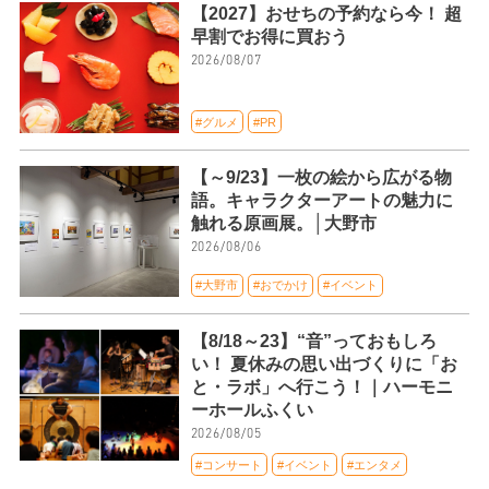
【2027】おせちの予約なら今！ 超
早割でお得に買おう
2026/08/07
#グルメ
#PR
【～9/23】一枚の絵から広がる物
語。キャラクターアートの魅力に
触れる原画展。│大野市
2026/08/06
#大野市
#おでかけ
#イベント
【8/18～23】“音”っておもしろ
い！ 夏休みの思い出づくりに「お
と・ラボ」へ行こう！｜ハーモニ
ーホールふくい
2026/08/05
#コンサート
#イベント
#エンタメ