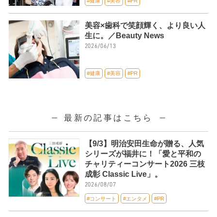
#健康
#美容
#PR
美容×歯科で笑顔輝く、より良い人
生に。／Beauty News
2026/06/13
#健康
#美容
#PR
最新の記事はこちら
【9/3】明治安田生命が贈る、人気
シリーズが福井に！「愛と平和の
チャリティーコンサート2026 三枝
成彰 Classic Live」。
2026/08/07
#コンサート
#エンタメ
#PR