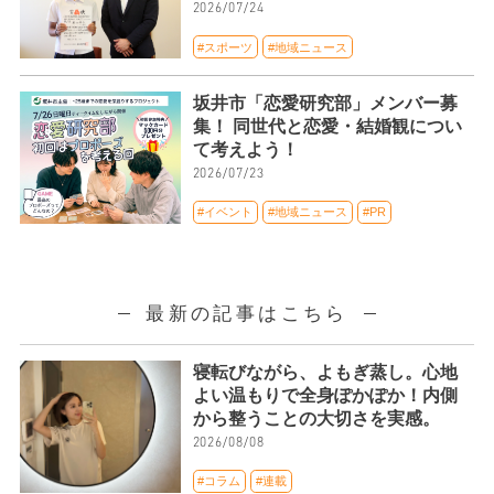
2026/07/24
#スポーツ
#地域ニュース
坂井市「恋愛研究部」メンバー募
集！ 同世代と恋愛・結婚観につい
て考えよう！
2026/07/23
#イベント
#地域ニュース
#PR
最新の記事はこちら
寝転びながら、よもぎ蒸し。心地
よい温もりで全身ぽかぽか！内側
から整うことの大切さを実感。
2026/08/08
#コラム
#連載