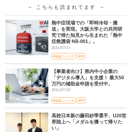
こちらも読まれてます
熱中症現場での「即時冷却・搬
送」を実現。大阪大学との共同研
究で得た知見から生まれた「熱中
症救護袋 NB-001」。
2026/07/31
#地域ニュース
#PR
【事業者向け】県内中小企業の
「デジタル導入」を支援！ 最大50
万円の補助金申請を受付中。
2026/07/30
#地域ニュース
#PR
高校日本新の藤田紗季選手、U20世
界陸上へ「メダルを獲って帰りた
い」