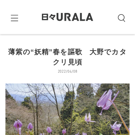
薄紫の“妖精”春を謳歌 大野でカタ
クリ見頃
2022/04/08