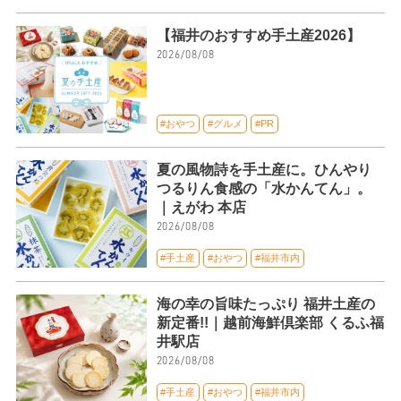
【福井のおすすめ手土産2026】
2026/08/08
#おやつ
#グルメ
#PR
夏の風物詩を手土産に。ひんやり
つるりん食感の「水かんてん」。
｜えがわ 本店
2026/08/08
#手土産
#おやつ
#福井市内
海の幸の旨味たっぷり 福井土産の
新定番!!｜越前海鮮倶楽部 くるふ福
井駅店
2026/08/08
#手土産
#おやつ
#福井市内