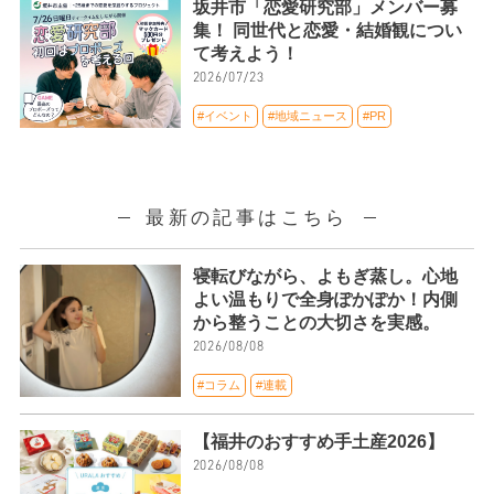
坂井市「恋愛研究部」メンバー募
集！ 同世代と恋愛・結婚観につい
て考えよう！
2026/07/23
#イベント
#地域ニュース
#PR
最新の記事はこちら
寝転びながら、よもぎ蒸し。心地
よい温もりで全身ぽかぽか！内側
から整うことの大切さを実感。
2026/08/08
#コラム
#連載
【福井のおすすめ手土産2026】
2026/08/08