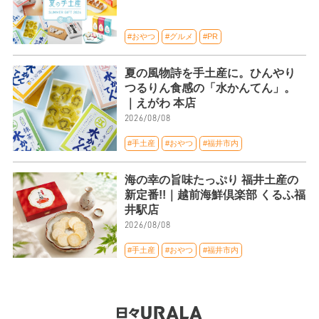
#おやつ
#グルメ
#PR
夏の風物詩を手土産に。ひんやり
つるりん食感の「水かんてん」。
｜えがわ 本店
2026/08/08
#手土産
#おやつ
#福井市内
海の幸の旨味たっぷり 福井土産の
新定番!!｜越前海鮮倶楽部 くるふ福
井駅店
2026/08/08
#手土産
#おやつ
#福井市内