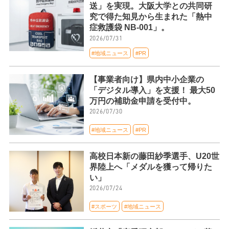
送」を実現。大阪大学との共同研
究で得た知見から生まれた「熱中
症救護袋 NB-001」。
2026/07/31
#地域ニュース
#PR
【事業者向け】県内中小企業の
「デジタル導入」を支援！ 最大50
万円の補助金申請を受付中。
2026/07/30
#地域ニュース
#PR
高校日本新の藤田紗季選手、U20世
界陸上へ「メダルを獲って帰りた
い」
2026/07/24
#スポーツ
#地域ニュース