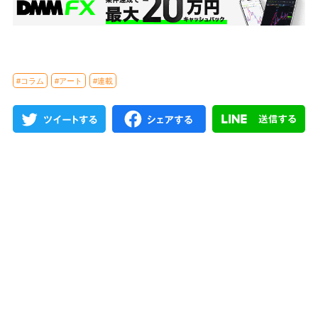
#コラム
#アート
#連載