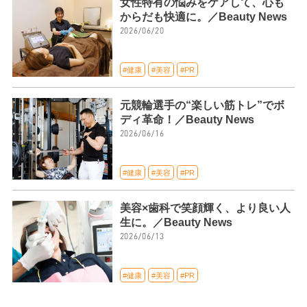
女性特有の悩みをケアして、心も
からだも快適に。／Beauty News
2026/06/20
#健康
#美容
#PR
元競輪選手の“楽しい筋トレ”でボ
ディ革命！／Beauty News
2026/06/16
#健康
#美容
#PR
美容×歯科で笑顔輝く、より良い人
生に。／Beauty News
2026/06/13
#健康
#美容
#PR