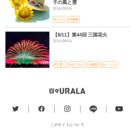
子の風と雲
2026/08/04
#コラム
#連載
【8/11】第44回 三国花火
2026/08/04
#子育て
#おでかけ
#連載
#イベント
このサイトについて