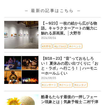
最新の記事はこちら
【～9/23】一枚の絵から広がる物
語。キャラクターアートの魅力に
触れる原画展。│大野市
2026/08/06
#大野市
#おでかけ
#イベント
【8/18～23】“音”っておもしろ
い！ 夏休みの思い出づくりに「お
と・ラボ」へ行こう！｜ハーモニ
ーホールふくい
2026/08/05
#コンサート
#イベント
#エンタメ
酷暑もたらす最後の一押しフェー
ン現象とは｜気象予報士 二村千津