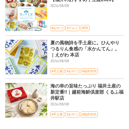
2026/08/08
#おやつ
#グルメ
#PR
夏の風物詩を手土産に。ひんやり
つるりん食感の「水かんてん」。
｜えがわ 本店
2026/08/08
#手土産
#おやつ
#福井市内
海の幸の旨味たっぷり 福井土産の
新定番!!｜越前海鮮倶楽部 くるふ福
井駅店
2026/08/08
#手土産
#おやつ
#福井市内