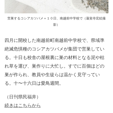
営巣するコシアカツバメ＝１０日、南越前中学校で（蓮覚寺宏絵撮
影）
四月に開校した南越前町南越前中学校で、県域準
絶滅危惧種のコシアカツバメが集団で営巣してい
る。十日も校舎の屋根裏に巣の材料となる泥や枯
れ草を運び、巣作りに大忙し。すでに百個ほどの
巣が作られ、教員や生徒らは温かく見守ってい
る。十〜十六日は愛鳥週間。
（日刊県民福井）
続きはこちらから