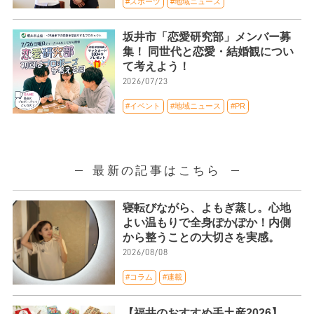
#スポーツ
#地域ニュース
坂井市「恋愛研究部」メンバー募
集！ 同世代と恋愛・結婚観につい
て考えよう！
2026/07/23
#イベント
#地域ニュース
#PR
最新の記事はこちら
寝転びながら、よもぎ蒸し。心地
よい温もりで全身ぽかぽか！内側
から整うことの大切さを実感。
2026/08/08
#コラム
#連載
【福井のおすすめ手土産2026】