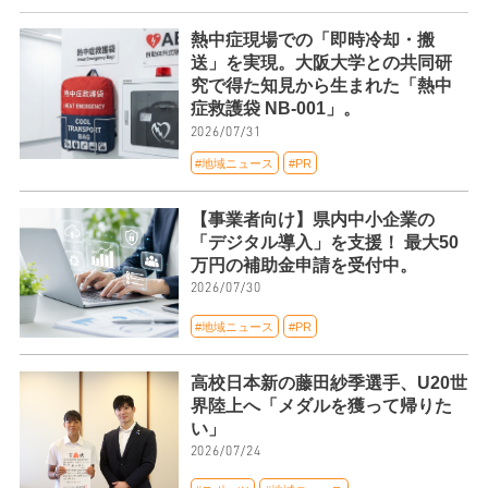
熱中症現場での「即時冷却・搬
送」を実現。大阪大学との共同研
究で得た知見から生まれた「熱中
症救護袋 NB-001」。
2026/07/31
#地域ニュース
#PR
【事業者向け】県内中小企業の
「デジタル導入」を支援！ 最大50
万円の補助金申請を受付中。
2026/07/30
#地域ニュース
#PR
高校日本新の藤田紗季選手、U20世
界陸上へ「メダルを獲って帰りた
い」
2026/07/24