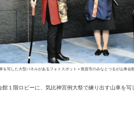
車を写した大型パネルがあるフォトスポット＝敦賀市のみなとつるが山車会
会館１階ロビーに、気比神宮例大祭で練り出す山車を写