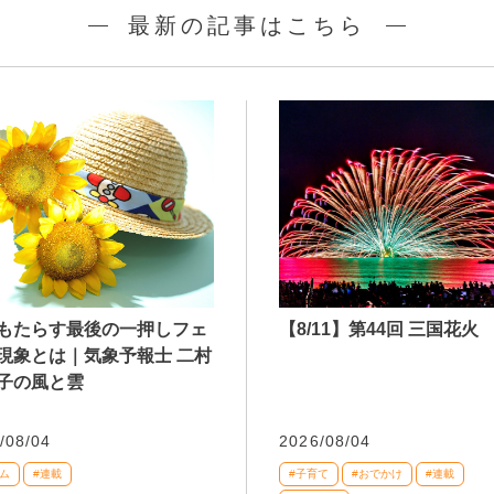
最新の記事はこちら
もたらす最後の一押しフェ
【8/11】第44回 三国花火
現象とは｜気象予報士 二村
子の風と雲
/08/04
2026/08/04
ム
#連載
#子育て
#おでかけ
#連載