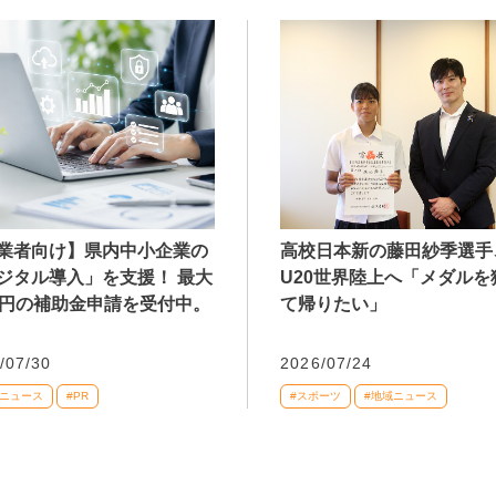
業者向け】県内中小企業の
高校日本新の藤田紗季選手
ジタル導入」を支援！ 最大
U20世界陸上へ「メダルを
万円の補助金申請を受付中。
て帰りたい」
/07/30
2026/07/24
域ニュース
#PR
#スポーツ
#地域ニュース