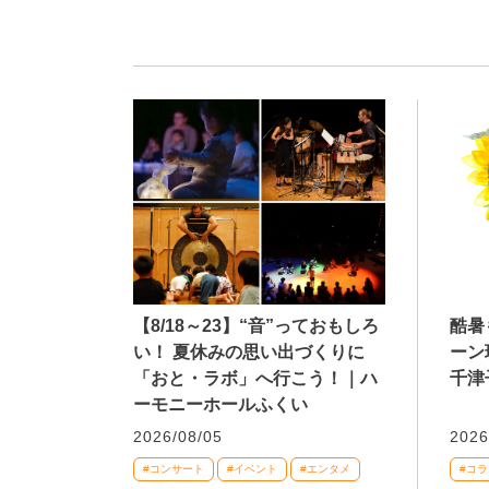
【8/18～23】“音”っておもしろ
酷暑
い！ 夏休みの思い出づくりに
ーン
「おと・ラボ」へ行こう！｜ハ
千津
ーモニーホールふくい
2026/08/05
2026
#コンサート
#イベント
#エンタメ
#コラ