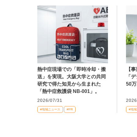
熱中症現場での「即時冷却・搬
【事
送」を実現。大阪大学との共同
「デ
研究で得た知見から生まれた
50
「熱中症救護袋 NB-001」。
2026/07/31
2026
#地域ニュース
#PR
#地