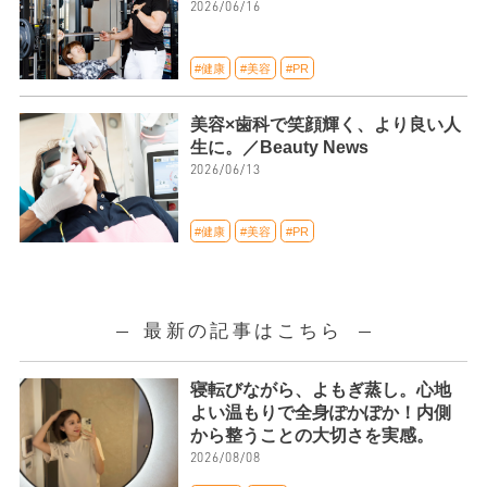
2026/06/16
#健康
#美容
#PR
美容×歯科で笑顔輝く、より良い人
生に。／Beauty News
2026/06/13
#健康
#美容
#PR
最新の記事はこちら
寝転びながら、よもぎ蒸し。心地
よい温もりで全身ぽかぽか！内側
から整うことの大切さを実感。
2026/08/08