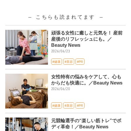
こちらも読まれてます
頑張る女性に癒しと元気を！ 産前
産後のリフレッシュにも。／
Beauty News
2026/06/23
#健康
#美容
#PR
女性特有の悩みをケアして、心も
からだも快適に。／Beauty News
2026/06/20
#健康
#美容
#PR
元競輪選手の“楽しい筋トレ”でボ
ディ革命！／Beauty News