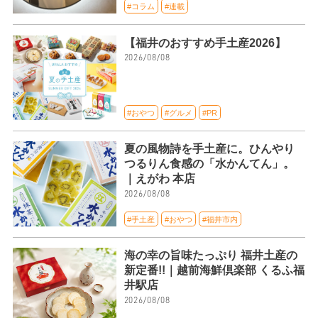
#コラム
#連載
【福井のおすすめ手土産2026】
2026/08/08
#おやつ
#グルメ
#PR
夏の風物詩を手土産に。ひんやり
つるりん食感の「水かんてん」。
｜えがわ 本店
2026/08/08
#手土産
#おやつ
#福井市内
海の幸の旨味たっぷり 福井土産の
新定番!!｜越前海鮮倶楽部 くるふ福
井駅店
2026/08/08