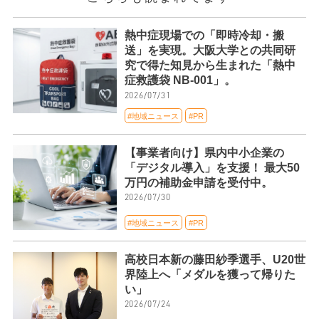
熱中症現場での「即時冷却・搬
送」を実現。大阪大学との共同研
究で得た知見から生まれた「熱中
症救護袋 NB-001」。
2026/07/31
#地域ニュース
#PR
【事業者向け】県内中小企業の
「デジタル導入」を支援！ 最大50
万円の補助金申請を受付中。
2026/07/30
#地域ニュース
#PR
高校日本新の藤田紗季選手、U20世
界陸上へ「メダルを獲って帰りた
い」
2026/07/24