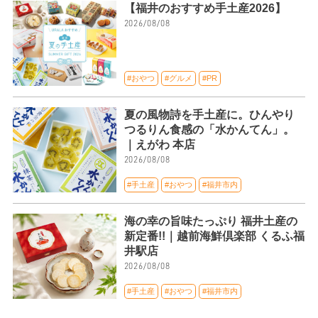
【福井のおすすめ手土産2026】
2026/08/08
#おやつ
#グルメ
#PR
夏の風物詩を手土産に。ひんやり
つるりん食感の「水かんてん」。
｜えがわ 本店
2026/08/08
#手土産
#おやつ
#福井市内
海の幸の旨味たっぷり 福井土産の
新定番!!｜越前海鮮倶楽部 くるふ福
井駅店
2026/08/08
#手土産
#おやつ
#福井市内