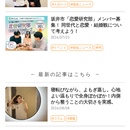
#スポーツ
#地域ニュース
坂井市「恋愛研究部」メンバー募
集！ 同世代と恋愛・結婚観につい
て考えよう！
2026/07/23
#イベント
#地域ニュース
#PR
最新の記事はこちら
寝転びながら、よもぎ蒸し。心地
よい温もりで全身ぽかぽか！内側
から整うことの大切さを実感。
2026/08/08
#コラム
#連載