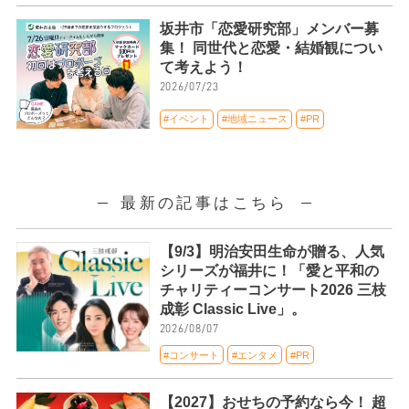
坂井市「恋愛研究部」メンバー募
集！ 同世代と恋愛・結婚観につい
て考えよう！
2026/07/23
#イベント
#地域ニュース
#PR
最新の記事はこちら
【9/3】明治安田生命が贈る、人気
シリーズが福井に！「愛と平和の
チャリティーコンサート2026 三枝
成彰 Classic Live」。
2026/08/07
#コンサート
#エンタメ
#PR
【2027】おせちの予約なら今！ 超