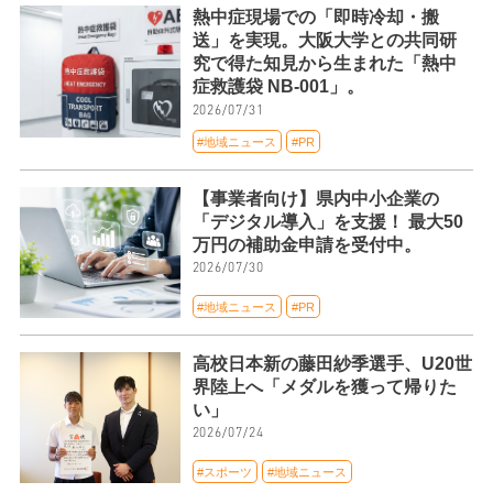
熱中症現場での「即時冷却・搬
送」を実現。大阪大学との共同研
究で得た知見から生まれた「熱中
症救護袋 NB-001」。
2026/07/31
#地域ニュース
#PR
【事業者向け】県内中小企業の
「デジタル導入」を支援！ 最大50
万円の補助金申請を受付中。
2026/07/30
#地域ニュース
#PR
高校日本新の藤田紗季選手、U20世
界陸上へ「メダルを獲って帰りた
い」
2026/07/24
#スポーツ
#地域ニュース