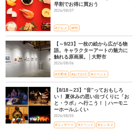
早割でお得に買おう
2026/08/07
#グルメ
#PR
【～9/23】一枚の絵から広がる物
語。キャラクターアートの魅力に
触れる原画展。│大野市
2026/08/06
#大野市
#おでかけ
#イベント
【8/18～23】“音”っておもしろ
い！ 夏休みの思い出づくりに「お
と・ラボ」へ行こう！｜ハーモニ
ーホールふくい
2026/08/05
#コンサート
#イベント
#エンタメ