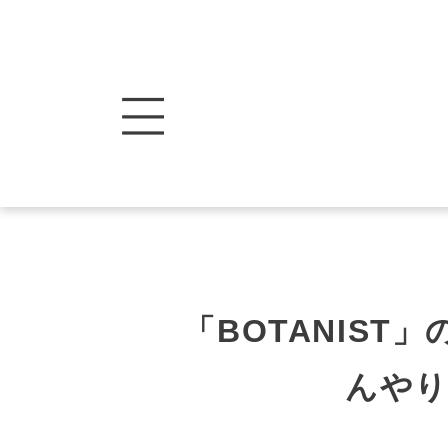
「BOTANIS
んや