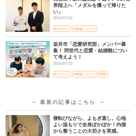
界陸上へ「メダルを獲って帰りた
い」
2026/07/24
#スポーツ
#地域ニュース
坂井市「恋愛研究部」メンバー募
集！ 同世代と恋愛・結婚観につい
て考えよう！
2026/07/23
#イベント
#地域ニュース
#PR
最新の記事はこちら
寝転びながら、よもぎ蒸し。心地
よい温もりで全身ぽかぽか！内側
から整うことの大切さを実感。