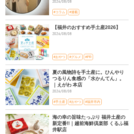
2026/08/08
#コラム
#連載
【福井のおすすめ手土産2026】
2026/08/08
#おやつ
#グルメ
#PR
夏の風物詩を手土産に。ひんやり
つるりん食感の「水かんてん」。
｜えがわ 本店
2026/08/08
#手土産
#おやつ
#福井市内
海の幸の旨味たっぷり 福井土産の
新定番!!｜越前海鮮倶楽部 くるふ福
井駅店