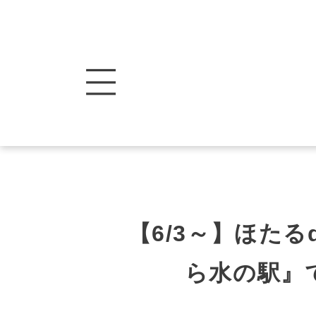
【6/3～】ほた
ら水の駅』