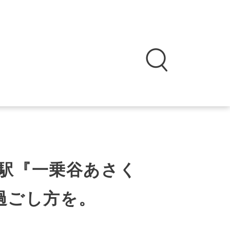
の駅『一乗谷あさく
過ごし方を。