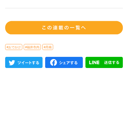
#おでかけ
#福井市内
#丹南