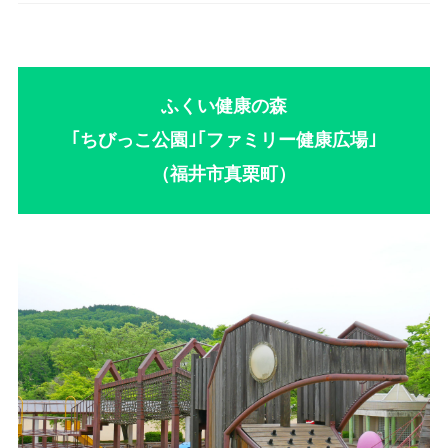
ふくい健康の森
｢
ちびっこ公園｣
｢
ファミリー健康広場
｣
（福井市真栗町）