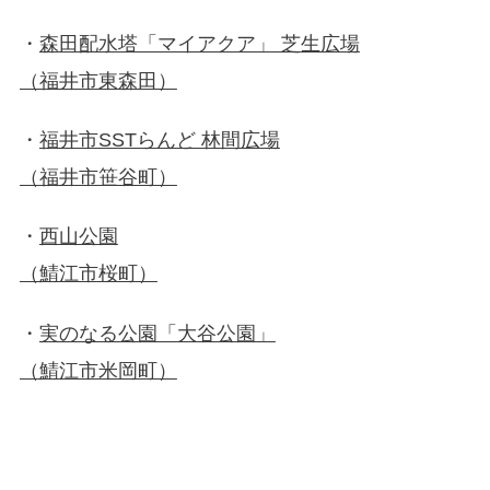
・
森田配水塔「マイアクア」 芝生広場
（福井市東森田）
・
福井市SSTらんど 林間広場
（福井市笹谷町）
・
西山公園
（鯖江市桜町）
・
実のなる公園「大谷公園」
（鯖江市米岡町）