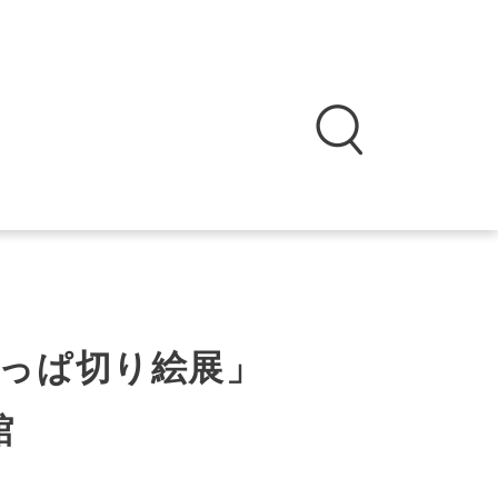
っぱ切り絵展」
館