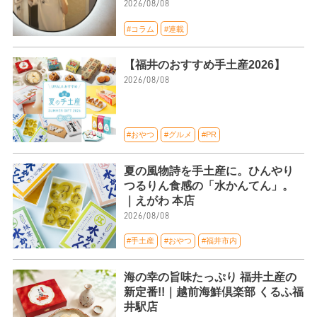
2026/08/08
#コラム
#連載
【福井のおすすめ手土産2026】
2026/08/08
#おやつ
#グルメ
#PR
夏の風物詩を手土産に。ひんやり
つるりん食感の「水かんてん」。
｜えがわ 本店
2026/08/08
#手土産
#おやつ
#福井市内
海の幸の旨味たっぷり 福井土産の
新定番!!｜越前海鮮倶楽部 くるふ福
井駅店