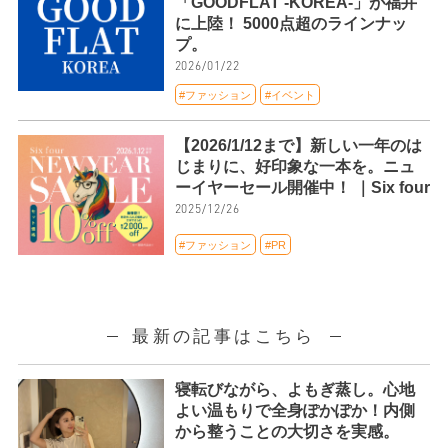
「GOODFLAT -KOREA-」が福井
に上陸！ 5000点超のラインナッ
プ。
2026/01/22
#ファッション
#イベント
【2026/1/12まで】新しい一年のは
じまりに、好印象な一本を。ニュ
ーイヤーセール開催中！ ｜Six four
2025/12/26
#ファッション
#PR
最新の記事はこちら
寝転びながら、よもぎ蒸し。心地
よい温もりで全身ぽかぽか！内側
から整うことの大切さを実感。