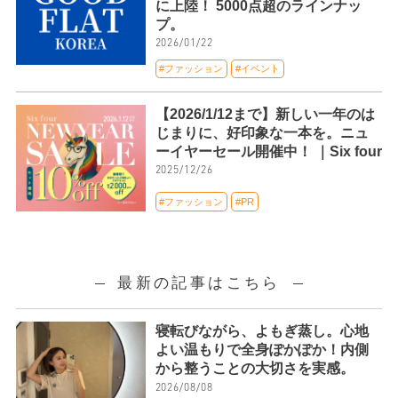
に上陸！ 5000点超のラインナッ
プ。
2026/01/22
#ファッション
#イベント
【2026/1/12まで】新しい一年のは
じまりに、好印象な一本を。ニュ
ーイヤーセール開催中！ ｜Six four
2025/12/26
#ファッション
#PR
最新の記事はこちら
寝転びながら、よもぎ蒸し。心地
よい温もりで全身ぽかぽか！内側
から整うことの大切さを実感。
2026/08/08