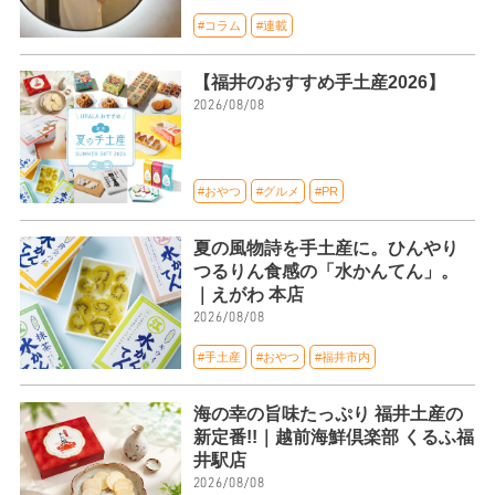
#コラム
#連載
【福井のおすすめ手土産2026】
2026/08/08
#おやつ
#グルメ
#PR
夏の風物詩を手土産に。ひんやり
つるりん食感の「水かんてん」。
｜えがわ 本店
2026/08/08
#手土産
#おやつ
#福井市内
海の幸の旨味たっぷり 福井土産の
新定番!!｜越前海鮮倶楽部 くるふ福
井駅店
2026/08/08