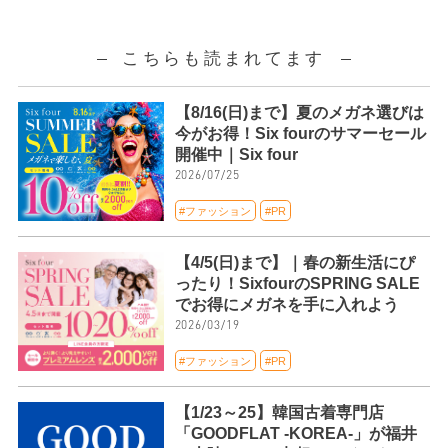
こちらも読まれてます
【8/16(日)まで】夏のメガネ選びは
今がお得！Six fourのサマーセール
開催中｜Six four
2026/07/25
#ファッション
#PR
【4/5(日)まで】｜春の新生活にぴ
ったり！SixfourのSPRING SALE
でお得にメガネを手に入れよう
2026/03/19
#ファッション
#PR
【1/23～25】韓国古着専門店
「GOODFLAT -KOREA-」が福井