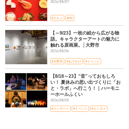
2026/08/07
#グルメ
#PR
【～9/23】一枚の絵から広がる物
語。キャラクターアートの魅力に
触れる原画展。│大野市
2026/08/06
#大野市
#おでかけ
#イベント
【8/18～23】“音”っておもしろ
い！ 夏休みの思い出づくりに「お
と・ラボ」へ行こう！｜ハーモニ
ーホールふくい
2026/08/05
#コンサート
#イベント
#エンタメ