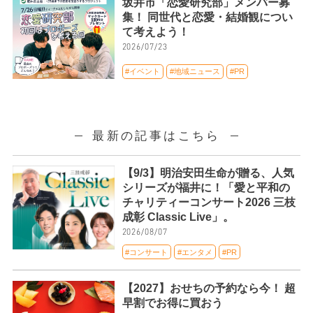
坂井市「恋愛研究部」メンバー募
集！ 同世代と恋愛・結婚観につい
て考えよう！
2026/07/23
#イベント
#地域ニュース
#PR
最新の記事はこちら
【9/3】明治安田生命が贈る、人気
シリーズが福井に！「愛と平和の
チャリティーコンサート2026 三枝
成彰 Classic Live」。
2026/08/07
#コンサート
#エンタメ
#PR
【2027】おせちの予約なら今！ 超
早割でお得に買おう