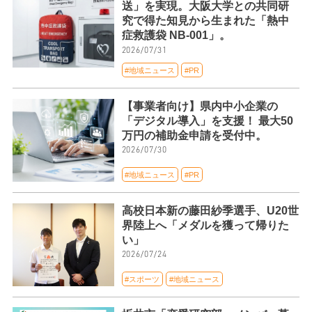
送」を実現。大阪大学との共同研
究で得た知見から生まれた「熱中
症救護袋 NB-001」。
2026/07/31
#地域ニュース
#PR
【事業者向け】県内中小企業の
「デジタル導入」を支援！ 最大50
万円の補助金申請を受付中。
2026/07/30
#地域ニュース
#PR
高校日本新の藤田紗季選手、U20世
界陸上へ「メダルを獲って帰りた
い」
2026/07/24
#スポーツ
#地域ニュース