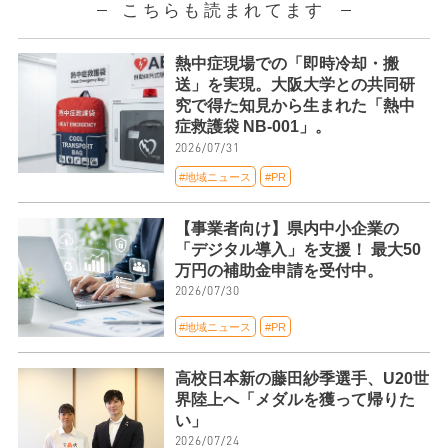
こちらも読まれてます
熱中症現場での「即時冷却・搬
送」を実現。大阪大学との共同研
究で得た知見から生まれた「熱中
症救護袋 NB-001」。
2026/07/31
#地域ニュース
#PR
【事業者向け】県内中小企業の
「デジタル導入」を支援！ 最大50
万円の補助金申請を受付中。
2026/07/30
#地域ニュース
#PR
高校日本新の藤田紗季選手、U20世
界陸上へ「メダルを獲って帰りた
い」
2026/07/24