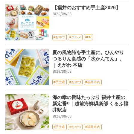
【福井のおすすめ手土産2026】
2026/08/08
#おやつ
#グルメ
#PR
夏の風物詩を手土産に。ひんやり
つるりん食感の「水かんてん」。
｜えがわ 本店
2026/08/08
#手土産
#おやつ
#福井市内
海の幸の旨味たっぷり 福井土産の
新定番!!｜越前海鮮倶楽部 くるふ福
井駅店
2026/08/08
#手土産
#おやつ
#福井市内