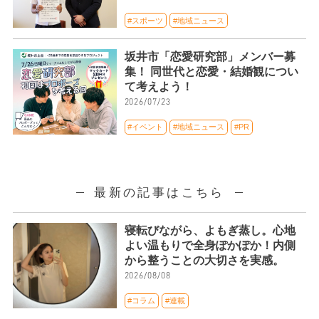
#スポーツ
#地域ニュース
坂井市「恋愛研究部」メンバー募
集！ 同世代と恋愛・結婚観につい
て考えよう！
2026/07/23
#イベント
#地域ニュース
#PR
最新の記事はこちら
寝転びながら、よもぎ蒸し。心地
よい温もりで全身ぽかぽか！内側
から整うことの大切さを実感。
2026/08/08
#コラム
#連載