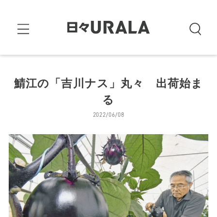
鯖江の「吉川ナス」丸々 出荷始ま
る
2022/06/08