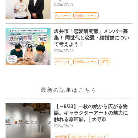
2026/07/24
#スポーツ
#地域ニュース
坂井市「恋愛研究部」メンバー募
集！ 同世代と恋愛・結婚観につい
て考えよう！
2026/07/23
#イベント
#地域ニュース
#PR
最新の記事はこちら
【～9/23】一枚の絵から広がる物
語。キャラクターアートの魅力に
触れる原画展。│大野市
2026/08/06
#大野市
#おでかけ
#イベント