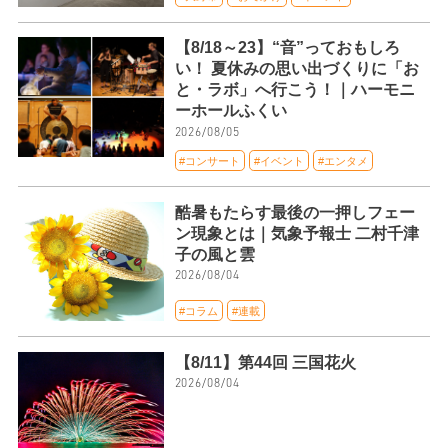
【8/18～23】“音”っておもしろ
い！ 夏休みの思い出づくりに「お
と・ラボ」へ行こう！｜ハーモニ
ーホールふくい
2026/08/05
#コンサート
#イベント
#エンタメ
酷暑もたらす最後の一押しフェー
ン現象とは｜気象予報士 二村千津
子の風と雲
2026/08/04
#コラム
#連載
【8/11】第44回 三国花火
2026/08/04