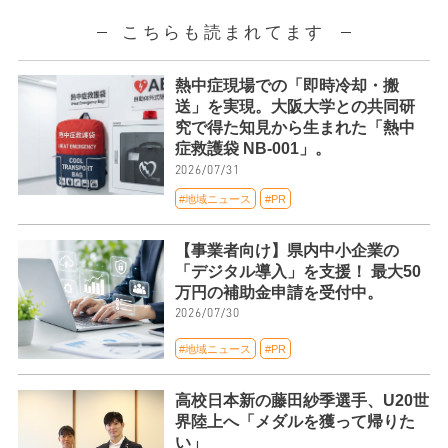
こちらも読まれてます
熱中症現場での「即時冷却・搬
送」を実現。大阪大学との共同研
究で得た知見から生まれた「熱中
症救護袋 NB-001」。
2026/07/31
#地域ニュース
#PR
【事業者向け】県内中小企業の
「デジタル導入」を支援！ 最大50
万円の補助金申請を受付中。
2026/07/30
#地域ニュース
#PR
高校日本新の藤田紗季選手、U20世
界陸上へ「メダルを獲って帰りた
い」