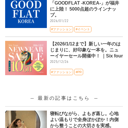
「GOODFLAT -KOREA-」が福井
に上陸！ 5000点超のラインナッ
プ。
2026/01/22
#ファッション
#イベント
【2026/1/12まで】新しい一年のは
じまりに、好印象な一本を。ニュ
ーイヤーセール開催中！ ｜Six four
2025/12/26
#ファッション
#PR
最新の記事はこちら
寝転びながら、よもぎ蒸し。心地
よい温もりで全身ぽかぽか！内側
から整うことの大切さを実感。