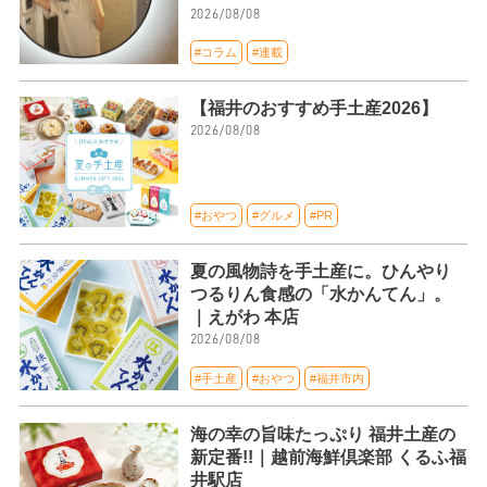
2026/08/08
#コラム
#連載
【福井のおすすめ手土産2026】
2026/08/08
#おやつ
#グルメ
#PR
夏の風物詩を手土産に。ひんやり
つるりん食感の「水かんてん」。
｜えがわ 本店
2026/08/08
#手土産
#おやつ
#福井市内
海の幸の旨味たっぷり 福井土産の
新定番!!｜越前海鮮倶楽部 くるふ福
井駅店